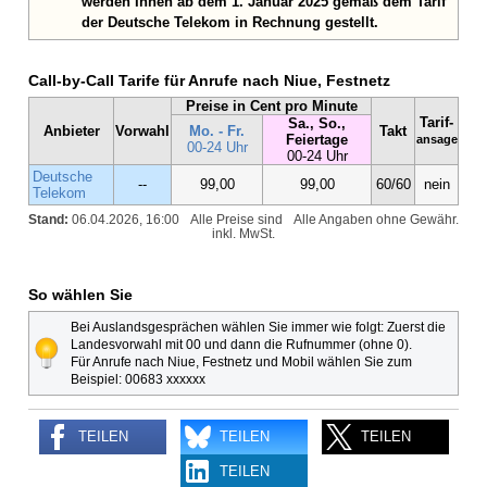
werden Ihnen ab dem 1. Januar 2025 gemäß dem Tarif
der Deutsche Telekom in Rechnung gestellt.
Call-by-Call Tarife für Anrufe nach Niue, Festnetz
Preise in Cent pro Minute
Tarif-
Sa., So.,
Anbieter
Vorwahl
Mo. - Fr.
Takt
Feiertage
ansage
00-24 Uhr
00-24 Uhr
Deutsche
--
99,00
99,00
60/60
nein
Telekom
Stand:
06.04.2026, 16:00
Alle Preise sind
Alle Angaben ohne Gewähr.
inkl. MwSt.
So wählen Sie
Bei Auslandsgesprächen wählen Sie immer wie folgt: Zuerst die
Landesvorwahl mit 00 und dann die Rufnummer (ohne 0).
Für Anrufe nach Niue, Festnetz und Mobil wählen Sie zum
Beispiel: 00683 xxxxxx
TEILEN
TEILEN
TEILEN
TEILEN