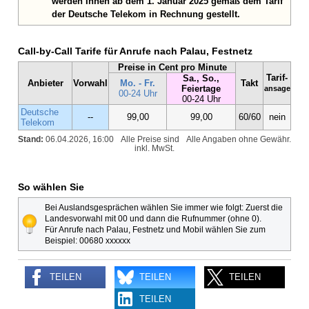
werden Ihnen ab dem 1. Januar 2025 gemäß dem Tarif
der Deutsche Telekom in Rechnung gestellt.
Call-by-Call Tarife für Anrufe nach Palau, Festnetz
Preise in Cent pro Minute
Tarif-
Sa., So.,
Anbieter
Vorwahl
Mo. - Fr.
Takt
Feiertage
ansage
00-24 Uhr
00-24 Uhr
Deutsche
--
99,00
99,00
60/60
nein
Telekom
Stand:
06.04.2026, 16:00
Alle Preise sind
Alle Angaben ohne Gewähr.
inkl. MwSt.
So wählen Sie
Bei Auslandsgesprächen wählen Sie immer wie folgt: Zuerst die
Landesvorwahl mit 00 und dann die Rufnummer (ohne 0).
Für Anrufe nach Palau, Festnetz und Mobil wählen Sie zum
Beispiel: 00680 xxxxxx
TEILEN
TEILEN
TEILEN
TEILEN