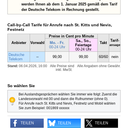
werden Ihnen ab dem 1. Januar 2025 gemäß dem Tarif
der Deutsche Telekom in Rechnung gestellt.
Call-by-Call Tarife für Anrufe nach St. Kitts und Nevis,
Festnetz
Preise in Cent pro Minute
Tarif-
Sa., So.,
Anbieter
Vorwahl
Mo. - Fr.
Takt
Feiertage
ansage
00-24 Uhr
00-24 Uhr
Deutsche
--
99,00
99,00
60/60
nein
Telekom
Stand:
06.04.2026, 16:00
Alle Preise sind
Alle Angaben ohne Gewähr.
inkl. MwSt.
So wählen Sie
Bei Auslandsgesprächen wählen Sie immer wie folgt: Zuerst die
Landesvorwahl mit 00 und dann die Rufnummer (ohne 0).
Für Anrufe nach St. Kitts und Nevis, Festnetz und Mobil wählen
Sie zum Beispiel: 001869 xxxxxx
TEILEN
TEILEN
TEILEN