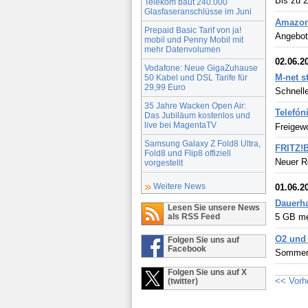
Bis zu 
Telekom baut 240.000
Glasfaseranschlüsse im Juni
Amazon
Prepaid Basic Tarif von ja!
Angebote
mobil und Penny Mobil mit
mehr Datenvolumen
02.06.2
Vodafone: Neue GigaZuhause
M-net st
50 Kabel und DSL Tarife für
29,99 Euro
Schnell
35 Jahre Wacken Open Air:
Telefón
Das Jubiläum kostenlos und
live bei MagentaTV
Freigew
Samsung Galaxy Z Fold8 Ultra,
FRITZ!B
Fold8 und Flip8 offiziell
Neuer R
vorgestellt
Weitere News
01.06.2
Dauerha
Lesen Sie unsere News
als RSS Feed
5 GB me
O2 und 
Folgen Sie uns auf
Facebook
Sommera
Folgen Sie uns auf X
<< Vorh
(twitter)