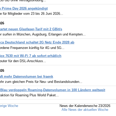
250 GB ohne Vertragsbindung...
 Prime Day 2026 angekündigt
 für Mitglieder vom 23 bis 26 Juni 2026...
026
artet neuen Glasfaser-Tarif mit 2 GBit/s
er surfen in München, Augsburg, Erlangen und Kempten...
ica Deutschland schaltet 2G Netz Ende 2028 ab
ordene Frequenzen künftig für 4G und 5G...
ox 7630 mit Wi-Fi 7 ab sofort erhätlich
outer für den DSL-Anschluss...
026
ft mehr Datenvolumen bei fraenk
hr zum gleichen Preis für Neu- und Bestandskunden...
Blau verdoppeln Roaming-Datenvolumen in 100 Ländern weltweit
ktion für Roaming Plus World Paket...
erige Woche
News der Kalenderwoche 23/2026
Alle News der aktuellen Woche