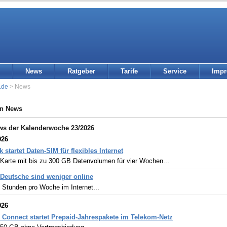
News
Ratgeber
Tarife
Service
Imp
.de
> News
in News
ws der Kalenderwoche 23/2026
026
k startet Daten-SIM für flexibles Internet
-Karte mit bis zu 300 GB Datenvolumen für vier Wochen...
 Deutsche sind weniger online
 Stunden pro Woche im Internet...
026
onnect startet Prepaid-Jahrespakete im Telekom-Netz