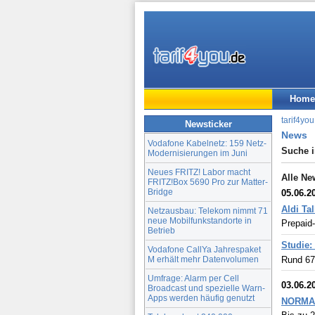
Home
tarif4you
Newsticker
News
Vodafone Kabelnetz: 159 Netz-
Suche 
Modernisierungen im Juni
Neues FRITZ! Labor macht
Alle Ne
FRITZ!Box 5690 Pro zur Matter-
Bridge
05.06.2
Aldi Tal
Netzausbau: Telekom nimmt 71
neue Mobilfunkstandorte in
Prepaid
Betrieb
Studie:
Vodafone CallYa Jahrespaket
M erhält mehr Datenvolumen
Rund 67
Umfrage: Alarm per Cell
03.06.2
Broadcast und spezielle Warn-
Apps werden häufig genutzt
NORMA C