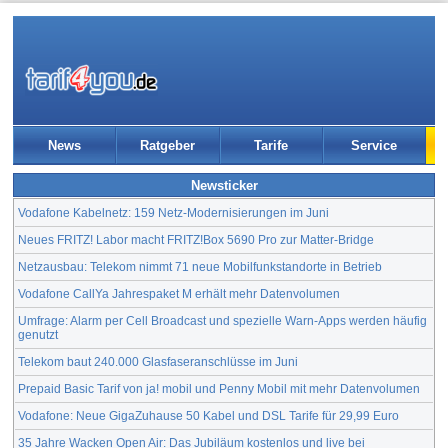
News
Ratgeber
Tarife
Service
Newsticker
Vodafone Kabelnetz: 159 Netz-Modernisierungen im Juni
Neues FRITZ! Labor macht FRITZ!Box 5690 Pro zur Matter-Bridge
Netzausbau: Telekom nimmt 71 neue Mobilfunkstandorte in Betrieb
Vodafone CallYa Jahrespaket M erhält mehr Datenvolumen
Umfrage: Alarm per Cell Broadcast und spezielle Warn-Apps werden häufig
genutzt
Telekom baut 240.000 Glasfaseranschlüsse im Juni
Prepaid Basic Tarif von ja! mobil und Penny Mobil mit mehr Datenvolumen
Vodafone: Neue GigaZuhause 50 Kabel und DSL Tarife für 29,99 Euro
35 Jahre Wacken Open Air: Das Jubiläum kostenlos und live bei