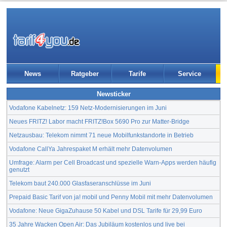
News
Ratgeber
Tarife
Service
Newsticker
Vodafone Kabelnetz: 159 Netz-Modernisierungen im Juni
Neues FRITZ! Labor macht FRITZ!Box 5690 Pro zur Matter-Bridge
Netzausbau: Telekom nimmt 71 neue Mobilfunkstandorte in Betrieb
Vodafone CallYa Jahrespaket M erhält mehr Datenvolumen
Umfrage: Alarm per Cell Broadcast und spezielle Warn-Apps werden häufig
genutzt
Telekom baut 240.000 Glasfaseranschlüsse im Juni
Prepaid Basic Tarif von ja! mobil und Penny Mobil mit mehr Datenvolumen
Vodafone: Neue GigaZuhause 50 Kabel und DSL Tarife für 29,99 Euro
35 Jahre Wacken Open Air: Das Jubiläum kostenlos und live bei