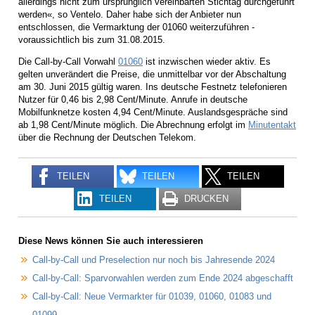
allerdings nicht zum ursprünglich vereinbarten Stichtag durchgeführt
werden«, so Ventelo. Daher habe sich der Anbieter nun
entschlossen, die Vermarktung der 01060 weiterzuführen -
voraussichtlich bis zum 31.08.2015.
Die Call-by-Call Vorwahl
01060
ist inzwischen wieder aktiv. Es
gelten unverändert die Preise, die unmittelbar vor der Abschaltung
am 30. Juni 2015 gültig waren. Ins deutsche Festnetz telefonieren
Nutzer für 0,46 bis 2,98 Cent/Minute. Anrufe in deutsche
Mobilfunknetze kosten 4,94 Cent/Minute. Auslandsgespräche sind
ab 1,98 Cent/Minute möglich. Die Abrechnung erfolgt im
Minutentakt
über die Rechnung der Deutschen Telekom.
TEILEN
TEILEN
TEILEN
TEILEN
DRUCKEN
Diese News können Sie auch interessieren
Call-by-Call und Preselection nur noch bis Jahresende 2024
Call-by-Call: Sparvorwahlen werden zum Ende 2024 abgeschafft
Call-by-Call: Neue Vermarkter für 01039, 01060, 01083 und
01099