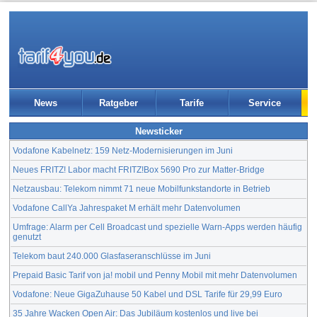
News
Ratgeber
Tarife
Service
Newsticker
Vodafone Kabelnetz: 159 Netz-Modernisierungen im Juni
Neues FRITZ! Labor macht FRITZ!Box 5690 Pro zur Matter-Bridge
Netzausbau: Telekom nimmt 71 neue Mobilfunkstandorte in Betrieb
Vodafone CallYa Jahrespaket M erhält mehr Datenvolumen
Umfrage: Alarm per Cell Broadcast und spezielle Warn-Apps werden häufig
genutzt
Telekom baut 240.000 Glasfaseranschlüsse im Juni
Prepaid Basic Tarif von ja! mobil und Penny Mobil mit mehr Datenvolumen
Vodafone: Neue GigaZuhause 50 Kabel und DSL Tarife für 29,99 Euro
35 Jahre Wacken Open Air: Das Jubiläum kostenlos und live bei