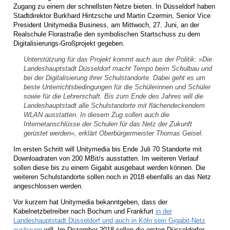
Zugang zu einem der schnellsten Netze bieten. In Düsseldorf haben
Stadtdirektor Burkhard Hintzsche und Martin Czermin, Senior Vice
President Unitymedia Business, am Mittwoch, 27. Juni, an der
Realschule Florastraße den symbolischen Startschuss zu dem
Digitalisierungs-Großprojekt gegeben.
Unterstützung für das Projekt kommt auch aus der Politik: »Die
Landeshauptstadt Düsseldorf macht Tempo beim Schulbau und
bei der Digitalisierung ihrer Schulstandorte. Dabei geht es um
beste Unterrichtsbedingungen für die Schülerinnen und Schüler
sowie für die Lehrerschaft. Bis zum Ende des Jahres will die
Landeshauptstadt alle Schulstandorte mit flächendeckendem
WLAN ausstatten. In diesem Zug sollen auch die
Internetanschlüsse der Schulen für das Netz der Zukunft
gerüstet werden«, erklärt Oberbürgermeister Thomas Geisel.
Im ersten Schritt will Unitymedia bis Ende Juli 70 Standorte mit
Downloadraten von 200 MBit/s ausstatten. Im weiteren Verlauf
sollen diese bis zu einem Gigabit ausgebaut werden können. Die
weiteren Schulstandorte sollen noch in 2018 ebenfalls an das Netz
angeschlossen werden.
Vor kurzem hat Unitymedia bekanntgeben, dass der
Kabelnetzbetreiber nach Bochum und Frankfurt
in der
Landeshauptstadt Düsseldorf und auch in Köln sein Gigabit-Netz
ausbauen
will. Im Dezember 2018 sollen die ersten Düsseldorfer