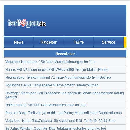
News
Ratgeber
Tarife
Service
Newsticker
Vodafone Kabelnetz: 159 Netz-Modernisierungen im Juni
Neues FRITZ! Labor macht FRITZ!Box 5690 Pro zur Matter-Bridge
Netzausbau: Telekom nimmt 71 neue Mobilfunkstandorte in Betrieb
Vodafone CallYa Jahrespaket M erhält mehr Datenvolumen
Umfrage: Alarm per Cell Broadcast und spezielle Warn-Apps werden häufig
genutzt
Telekom baut 240.000 Glasfaseranschlüsse im Juni
Prepaid Basic Tarif von ja! mobil und Penny Mobil mit mehr Datenvolumen
Vodafone: Neue GigaZuhause 50 Kabel und DSL Tarife für 29,99 Euro
35 Jahre Wacken Open Air: Das Jubiläum kostenlos und live bei