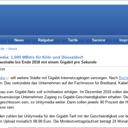
News
Ratgeber
Tarife
Service
Imp
.de
>
News
edia: 1.000 MBit/s für Köln und Düsseldorf
aushalte bis Ende 2018 mit einem Gigabit pro Sekunde
2018
dia
will weitere Städte mit Gigabit-Internetzugängen versorgen. Nach
Boch
an. Das verkündete das Unternehmen auf der Fachmesse für Breitband, Kabel
au zum Gigabit-Netz soll schrittweise erfolgen. Im Dezember 2018 sollen die
rtsansässige Unternehmen Zugang zu Gigabit-Geschwindigkeiten erhalten. Die
eschlossen sein, so Unitymedia weiter. Dann sollen jeweils 90 Prozent der Ha
sse sein.
n zahlen bei Unitymedia für den Gigabit-Tarif mit der Geschwindigkeit von b
m Upload monatlich 99,99 Euro. Die Mindestvertragslaufzeit beträgt 24 Monat