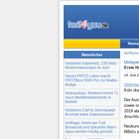
Home
tarif4you
Newsticker
Unitym
Vodafone Kabelnetz: 159 Netz-
Erste H
Modernisierungen im Juni
14. Juni 
Neues FRITZ! Labor macht
FRITZ!Box 5690 Pro zur Matter-
Unityme
Bridge
Köln dr
Netzausbau: Telekom nimmt 71
neue Mobilfunkstandorte in
Der Ausb
Betrieb
sowie o
Vodafone CallYa Jahrespaket
2019 abg
M erhält mehr Datenvolumen
Anschlü
Umfrage: Alarm per Cell
Neukunde
Broadcast und spezielle Warn-
Apps werden häufig genutzt
MBit/s i