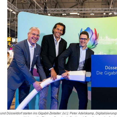
und Düsseldorf starten ins Gigabit-Zeitalter: (v.l.): Peter Adelskamp, Digitalisieru