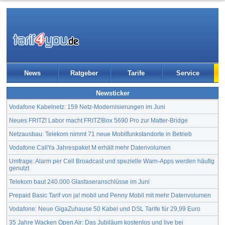
News
Ratgeber
Tarife
Service
Newsticker
Vodafone Kabelnetz: 159 Netz-Modernisierungen im Juni
Neues FRITZ! Labor macht FRITZ!Box 5690 Pro zur Matter-Bridge
Netzausbau: Telekom nimmt 71 neue Mobilfunkstandorte in Betrieb
Vodafone CallYa Jahrespaket M erhält mehr Datenvolumen
Umfrage: Alarm per Cell Broadcast und spezielle Warn-Apps werden häufig
genutzt
Telekom baut 240.000 Glasfaseranschlüsse im Juni
Prepaid Basic Tarif von ja! mobil und Penny Mobil mit mehr Datenvolumen
Vodafone: Neue GigaZuhause 50 Kabel und DSL Tarife für 29,99 Euro
35 Jahre Wacken Open Air: Das Jubiläum kostenlos und live bei