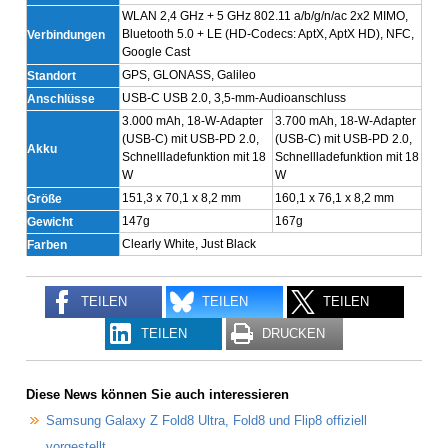
WLAN 2,4 GHz + 5 GHz 802.11 a/b/g/n/ac 2x2 MIMO,
Bluetooth 5.0 + LE (HD-Codecs: AptX, AptX HD), NFC,
Verbindungen
Google Cast
GPS, GLONASS, Galileo
Standort
USB-C USB 2.0, 3,5-mm-Audioanschluss
Anschlüsse
3.000 mAh, 18-W-Adapter
3.700 mAh, 18-W-Adapter
(USB-C) mit USB-PD 2.0,
(USB-C) mit USB-PD 2.0,
Akku
Schnellladefunktion mit 18
Schnellladefunktion mit 18
W
W
151,3 x 70,1 x 8,2 mm
160,1 x 76,1 x 8,2 mm
Größe
147g
167g
Gewicht
Clearly White, Just Black
Farben
TEILEN
TEILEN
TEILEN
TEILEN
DRUCKEN
Diese News können Sie auch interessieren
Samsung Galaxy Z Fold8 Ultra, Fold8 und Flip8 offiziell
vorgestellt