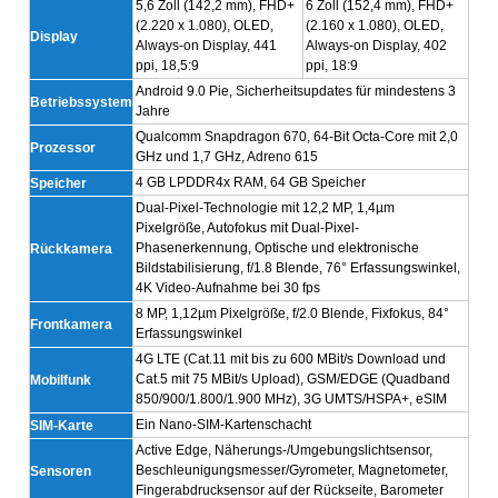
5,6 Zoll (142,2 mm), FHD+
6 Zoll (152,4 mm), FHD+
(2.220 x 1.080), OLED,
(2.160 x 1.080), OLED,
Display
Always-on Display, 441
Always-on Display, 402
ppi, 18,5:9
ppi, 18:9
Android 9.0 Pie, Sicherheitsupdates für mindestens 3
Betriebssystem
Jahre
Qualcomm Snapdragon 670, 64-Bit Octa-Core mit 2,0
Prozessor
GHz und 1,7 GHz, Adreno 615
4 GB LPDDR4x RAM, 64 GB Speicher
Speicher
Dual-Pixel-Technologie mit 12,2 MP, 1,4µm
Pixelgröße, Autofokus mit Dual-Pixel-
Phasenerkennung, Optische und elektronische
Rückkamera
Bildstabilisierung, f/1.8 Blende, 76° Erfassungswinkel,
4K Video-Aufnahme bei 30 fps
8 MP, 1,12µm Pixelgröße, f/2.0 Blende, Fixfokus, 84°
Frontkamera
Erfassungswinkel
4G LTE (Cat.11 mit bis zu 600 MBit/s Download und
Cat.5 mit 75 MBit/s Upload), GSM/EDGE (Quadband
Mobilfunk
850/900/1.800/1.900 MHz), 3G UMTS/HSPA+, eSIM
Ein Nano-SIM-Kartenschacht
SIM-Karte
Active Edge, Näherungs-/Umgebungslichtsensor,
Beschleunigungsmesser/Gyrometer, Magnetometer,
Sensoren
Fingerabdrucksensor auf der Rückseite, Barometer