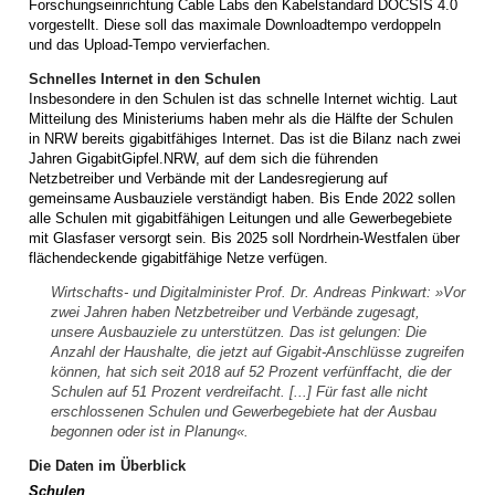
Forschungseinrichtung Cable Labs den Kabelstandard DOCSIS 4.0
vorgestellt. Diese soll das maximale Downloadtempo verdoppeln
und das Upload-Tempo vervierfachen.
Schnelles Internet in den Schulen
Insbesondere in den Schulen ist das schnelle Internet wichtig. Laut
Mitteilung des Ministeriums haben mehr als die Hälfte der Schulen
in NRW bereits gigabitfähiges Internet. Das ist die Bilanz nach zwei
Jahren GigabitGipfel.NRW, auf dem sich die führenden
Netzbetreiber und Verbände mit der Landesregierung auf
gemeinsame Ausbauziele verständigt haben. Bis Ende 2022 sollen
alle Schulen mit gigabitfähigen Leitungen und alle Gewerbegebiete
mit Glasfaser versorgt sein. Bis 2025 soll Nordrhein-Westfalen über
flächendeckende gigabitfähige Netze verfügen.
Wirtschafts- und Digitalminister Prof. Dr. Andreas Pinkwart: »Vor
zwei Jahren haben Netzbetreiber und Verbände zugesagt,
unsere Ausbauziele zu unterstützen. Das ist gelungen: Die
Anzahl der Haushalte, die jetzt auf Gigabit-Anschlüsse zugreifen
können, hat sich seit 2018 auf 52 Prozent verfünffacht, die der
Schulen auf 51 Prozent verdreifacht. [...] Für fast alle nicht
erschlossenen Schulen und Gewerbegebiete hat der Ausbau
begonnen oder ist in Planung«.
Die Daten im Überblick
Schulen