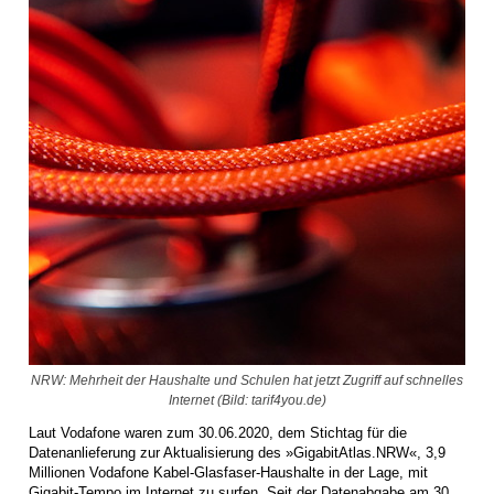
NRW: Mehrheit der Haushalte und Schulen hat jetzt Zugriff auf schnelles
Internet (Bild: tarif4you.de)
Laut Vodafone waren zum 30.06.2020, dem Stichtag für die
Datenanlieferung zur Aktualisierung des »GigabitAtlas.NRW«, 3,9
Millionen Vodafone Kabel-Glasfaser-Haushalte in der Lage, mit
Gigabit-Tempo im Internet zu surfen. Seit der Datenabgabe am 30.