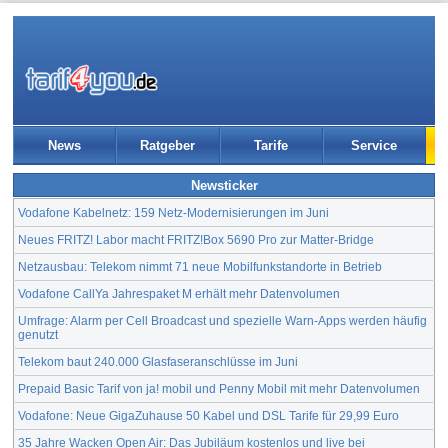
News
Ratgeber
Tarife
Service
Newsticker
Vodafone Kabelnetz: 159 Netz-Modernisierungen im Juni
Neues FRITZ! Labor macht FRITZ!Box 5690 Pro zur Matter-Bridge
Netzausbau: Telekom nimmt 71 neue Mobilfunkstandorte in Betrieb
Vodafone CallYa Jahrespaket M erhält mehr Datenvolumen
Umfrage: Alarm per Cell Broadcast und spezielle Warn-Apps werden häufig
genutzt
Telekom baut 240.000 Glasfaseranschlüsse im Juni
Prepaid Basic Tarif von ja! mobil und Penny Mobil mit mehr Datenvolumen
Vodafone: Neue GigaZuhause 50 Kabel und DSL Tarife für 29,99 Euro
35 Jahre Wacken Open Air: Das Jubiläum kostenlos und live bei