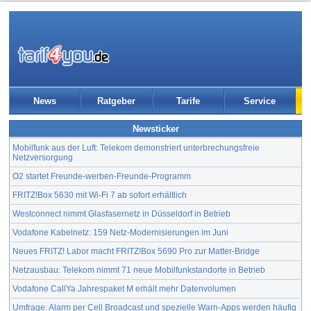
News
Ratgeber
Tarife
Service
Newsticker
Mobilfunk aus der Luft: Telekom demonstriert unterbrechungsfreie
Netzversorgung
O2 startet Freunde-werben-Freunde-Programm
FRITZ!Box 5630 mit Wi-Fi 7 ab sofort erhältlich
Westconnect nimmt Glasfasernetz in Düsseldorf in Betrieb
Vodafone Kabelnetz: 159 Netz-Modernisierungen im Juni
Neues FRITZ! Labor macht FRITZ!Box 5690 Pro zur Matter-Bridge
Netzausbau: Telekom nimmt 71 neue Mobilfunkstandorte in Betrieb
Vodafone CallYa Jahrespaket M erhält mehr Datenvolumen
Umfrage: Alarm per Cell Broadcast und spezielle Warn-Apps werden häufig