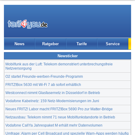
News
Ratgeber
Tarife
Service
Newsticker
Mobilfunk aus der Luft: Telekom demonstriert unterbrechungsfreie
Netzversorgung
O2 startet Freunde-werben-Freunde-Programm
FRITZ!Box 5630 mit Wi-Fi 7 ab sofort erhältlich
Westconnect nimmt Glasfasernetz in Düsseldorf in Betrieb
Vodafone Kabelnetz: 159 Netz-Modernisierungen im Juni
Neues FRITZ! Labor macht FRITZ!Box 5690 Pro zur Matter-Bridge
Netzausbau: Telekom nimmt 71 neue Mobilfunkstandorte in Betrieb
Vodafone CallYa Jahrespaket M erhält mehr Datenvolumen
Umfrage: Alarm per Cell Broadcast und spezielle Warn-Apps werden häufig