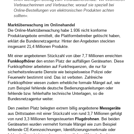
Verbraucherinnen und Verbraucher, worauf sie speziell bei
Online-Bestellungen von elektronischen Produkten achten
sollten«.
Marktüberwachung im Onlinehandel
Die Online-Marktüberwachung habe 1.936 nicht konforme
Produktangebote ermittelt, die Plattformbetreiber gelöscht haben,
erklärt die Bundesnetzagentur. Hinter den Angeboten steckten
insgesamt 21,4 Millionen Produkte.
Mit einer angebotenen Stückzahl von über 7,7 Millionen erreichten
Funkkopfhörer
den ersten Platz der auffälligen Gerätearten. Diese
Funkkopfhörer arbeiteten auf Funkfrequenzen, die nur für
sicherheitsrelevante Dienste wie beispielsweise Polizei oder
Feuerwehr bestimmt sind. Das ist verboten. Zahlreiche
Funkkopfhörer wiesen zudem erhebliche formale Mängel auf, wie
zum Beispiel fehlende deutsche Bedienungsanleitungen oder
fehlende bzw. fehlerhafte technische Unterlagen, so die
Bundesnetzagentur weiter.
Den zweiten Platz belegten extrem billig angebotene
Messgeräte
aus Drittstaaten mit einer Stückzahl von rund 3,7 Millionen gefolgt
von rund 3,3 Millionen ferngesteuerten
Flugdrohnen
. Bei beiden
Gerätearten wurden vermehrt formale Mängel wie zum Beispiel
fehlende CE-Kennzeichnungen, Identifizierungsmerkmale oder