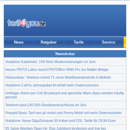
News
Ratgeber
Tarife
Service
Newsticker
Vodafone Kabelnetz: 159 Netz-Modernisierungen im Juni
Neues FRITZ! Labor macht FRITZ!Box 5690 Pro zur Matter-Bridge
Netzausbau: Telekom nimmt 71 neue Mobilfunkstandorte in Betrieb
Vodafone CallYa Jahrespaket M erhält mehr Datenvolumen
Umfrage: Alarm per Cell Broadcast und spezielle Warn-Apps werden häufig
genutzt
Telekom baut 240.000 Glasfaseranschlüsse im Juni
Prepaid Basic Tarif von ja! mobil und Penny Mobil mit mehr Datenvolumen
Vodafone: Neue GigaZuhause 50 Kabel und DSL Tarife für 29,99 Euro
35 Jahre Wacken Open Air: Das Jubiläum kostenlos und live bei