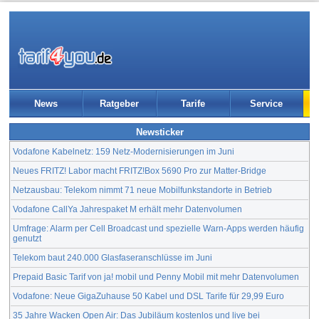
News
Ratgeber
Tarife
Service
Newsticker
Vodafone Kabelnetz: 159 Netz-Modernisierungen im Juni
Neues FRITZ! Labor macht FRITZ!Box 5690 Pro zur Matter-Bridge
Netzausbau: Telekom nimmt 71 neue Mobilfunkstandorte in Betrieb
Vodafone CallYa Jahrespaket M erhält mehr Datenvolumen
Umfrage: Alarm per Cell Broadcast und spezielle Warn-Apps werden häufig
genutzt
Telekom baut 240.000 Glasfaseranschlüsse im Juni
Prepaid Basic Tarif von ja! mobil und Penny Mobil mit mehr Datenvolumen
Vodafone: Neue GigaZuhause 50 Kabel und DSL Tarife für 29,99 Euro
35 Jahre Wacken Open Air: Das Jubiläum kostenlos und live bei