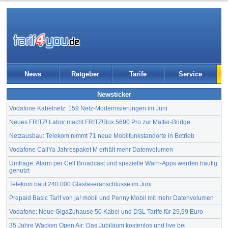
News
Ratgeber
Tarife
Service
Newsticker
Vodafone Kabelnetz: 159 Netz-Modernisierungen im Juni
Neues FRITZ! Labor macht FRITZ!Box 5690 Pro zur Matter-Bridge
Netzausbau: Telekom nimmt 71 neue Mobilfunkstandorte in Betrieb
Vodafone CallYa Jahrespaket M erhält mehr Datenvolumen
Umfrage: Alarm per Cell Broadcast und spezielle Warn-Apps werden häufig
genutzt
Telekom baut 240.000 Glasfaseranschlüsse im Juni
Prepaid Basic Tarif von ja! mobil und Penny Mobil mit mehr Datenvolumen
Vodafone: Neue GigaZuhause 50 Kabel und DSL Tarife für 29,99 Euro
35 Jahre Wacken Open Air: Das Jubiläum kostenlos und live bei