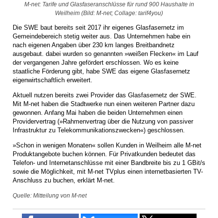
M-net: Tarife und Glasfaseranschlüsse für rund 900 Haushalte in
Weilheim (Bild: M-net; Collage: tarif4you)
Die SWE baut bereits seit 2017 ihr eigenes Glasfasernetz im
Gemeindebereich stetig weiter aus. Das Unternehmen habe ein
nach eigenen Angaben über 230 km langes Breitbandnetz
ausgebaut. dabei wurden so genannten »weißen Flecken« im Lauf
der vergangenen Jahre gefördert erschlossen. Wo es keine
staatliche Förderung gibt, habe SWE das eigene Glasfasernetz
eigenwirtschaftlich erweitert.
Aktuell nutzen bereits zwei Provider das Glasfasernetz der SWE.
Mit M-net haben die Stadtwerke nun einen weiteren Partner dazu
gewonnen. Anfang Mai haben die beiden Unternehmen einen
Providervertrag (»Rahmenvertrag über die Nutzung von passiver
Infrastruktur zu Telekommunikationszwecken«) geschlossen.
»Schon in wenigen Monaten« sollen Kunden in Weilheim alle M-net
Produktangebote buchen können. Für Privatkunden bedeutet das
Telefon- und Internetanschlüsse mit einer Bandbreite bis zu 1 GBit/s
sowie die Möglichkeit, mit M-net TVplus einen internetbasierten TV-
Anschluss zu buchen, erklärt M-net.
Quelle: Mitteilung von M-net