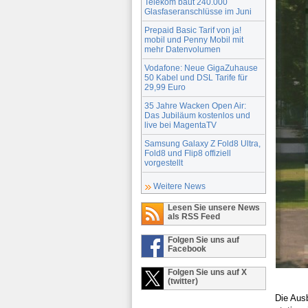
Telekom baut 240.000
Glasfaseranschlüsse im Juni
Prepaid Basic Tarif von ja!
mobil und Penny Mobil mit
mehr Datenvolumen
Vodafone: Neue GigaZuhause
50 Kabel und DSL Tarife für
29,99 Euro
35 Jahre Wacken Open Air:
Das Jubiläum kostenlos und
live bei MagentaTV
Samsung Galaxy Z Fold8 Ultra,
Fold8 und Flip8 offiziell
vorgestellt
Weitere News
Lesen Sie unsere News
als RSS Feed
Folgen Sie uns auf
Facebook
Folgen Sie uns auf X
(twitter)
Die Aus