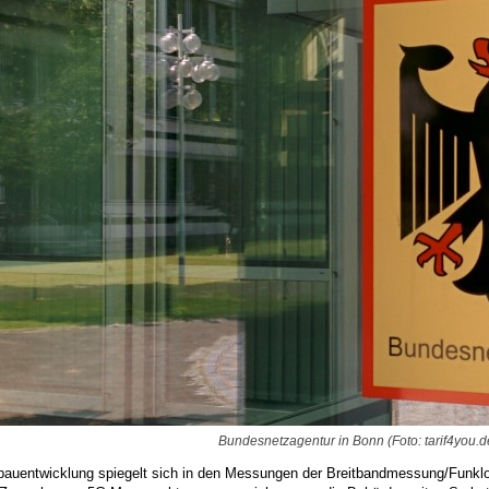
Bundesnetzagentur in Bonn (Foto: tarif4you.d
bauentwicklung spiegelt sich in den Messungen der Breitbandmessung/Funklo