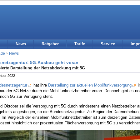
News
Ratgeber
Tarife
Service
Imp
.de
>
News
netzagentur: 5G-Ausbau geht voran
sierte Darstellung der Netzabdeckung mit 5G
mber 2022
desnetzagentur
hat ihre
Darstellung zur aktuellen Mobilfunkversorgung
i
bau der 5G-Netze durch die Mobilfunknetzbetreiber voran. Dennoch gibt es n
noch 5G zur Verfügung steht.
nd Oktober sei die Versorgung mit 5G durch mindestens einen Netzbetreiber a
ebiets angestiegen, so die Bundesnetzagentur. Zu Beginn der Datenerhebung 
 Im Vergleich der einzelnen Mobilfunknetzbetreiber ist zum derzeitigen Date
ozent hinsichtlich der prozentualen Flächenversorgung mit 5G zu verzeichne