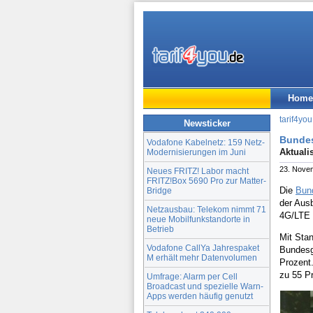
Home
tarif4you
Newsticker
Bundes
Vodafone Kabelnetz: 159 Netz-
Aktuali
Modernisierungen im Juni
23. Nove
Neues FRITZ! Labor macht
FRITZ!Box 5690 Pro zur Matter-
Die
Bun
Bridge
der Aus
Netzausbau: Telekom nimmt 71
4G/LTE 
neue Mobilfunkstandorte in
Betrieb
Mit Sta
Vodafone CallYa Jahrespaket
Bundesg
M erhält mehr Datenvolumen
Prozent.
zu 55 Pr
Umfrage: Alarm per Cell
Broadcast und spezielle Warn-
Apps werden häufig genutzt