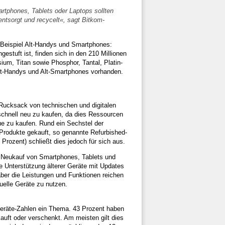
artphones, Tablets oder Laptops sollten
ntsorgt und recycelt«, sagt Bitkom-
. Beispiel Alt-Handys und Smartphones:
estuft ist, finden sich in den 210 Millionen
ium, Titan sowie Phosphor, Tantal, Platin-
Alt-Handys und Alt-Smartphones vorhanden.
Rucksack von technischen und digitalen
 schnell neu zu kaufen, da dies Ressourcen
ue zu kaufen. Rund ein Sechstel der
 Produkte gekauft, so genannte Refurbished-
 Prozent) schließt dies jedoch für sich aus.
en Neukauf von Smartphones, Tablets und
e Unterstützung älterer Geräte mit Updates
aber die Leistungen und Funktionen reichen
uelle Geräte zu nutzen.
-Geräte-Zahlen ein Thema. 43 Prozent haben
auft oder verschenkt. Am meisten gilt dies