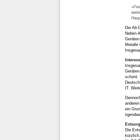
»Fas
weit
Haup
Die Alt-
Neben Al
Geräten 
Metalle 
Insgesa
Interes
Insgesa
Geräten.
schont. 
Deutsche
IT. Weit
Dennoch
anderen 
ein Grun
irgendwa
Entsorg
Die Ents
kürzlich