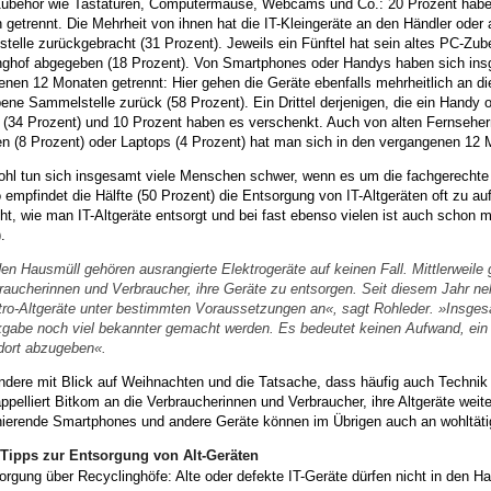
Zubehör wie Tastaturen, Computermäuse, Webcams und Co.: 20 Prozent haben
 getrennt. Die Mehrheit von ihnen hat die IT-Kleingeräte an den Händler ode
elle zurückgebracht (31 Prozent). Jeweils ein Fünftel hat sein altes PC-Zub
nghof abgegeben (18 Prozent). Von Smartphones oder Handys haben sich ins
nen 12 Monaten getrennt: Hier gehen die Geräte ebenfalls mehrheitlich an d
ne Sammelstelle zurück (58 Prozent). Ein Drittel derjenigen, die ein Handy
t (34 Prozent) und 10 Prozent haben es verschenkt. Auch von alten Fernseher
n (8 Prozent) oder Laptops (4 Prozent) hat man sich in den vergangenen 12 M
ohl tun sich insgesamt viele Menschen schwer, wenn es um die fachgerechte 
 empfindet die Hälfte (50 Prozent) die Entsorgung von IT-Altgeräten oft zu au
ht, wie man IT-Altgeräte entsorgt und bei fast ebenso vielen ist auch schon m
.
den Hausmüll gehören ausrangierte Elektrogeräte auf keinen Fall. Mittlerweile g
raucherinnen und Verbraucher, ihre Geräte zu entsorgen. Seit diesem Jahr 
tro-Altgeräte unter bestimmten Voraussetzungen an«, sagt Rohleder. »Insge
gabe noch viel bekannter gemacht werden. Es bedeutet keinen Aufwand, ein
dort abzugeben«.
ndere mit Blick auf Weihnachten und die Tatsache, dass häufig auch Technik
appelliert Bitkom an die Verbraucherinnen und Verbraucher, ihre Altgeräte wei
nierende Smartphones und andere Geräte können im Übrigen auch an wohltäti
Tipps zur Entsorgung von Alt-Geräten
orgung über Recyclinghöfe: Alte oder defekte IT-Geräte dürfen nicht in den 