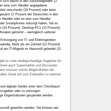
 sich davon in den zurückliegenden 12
r an eine vom Händler angegebene
ehör verschenkt (19 Prozent) oder beim
gesamt 17 Prozent der Deutschen in den
ie Händler oder an eine vom Händler
 oder Smartphones entsorgt haben, hat es
n (14 Prozent), Desktop-PCs (13 Prozent),
onaten getrennt – wenngleich seltener.
Entsorgung von IT- und Elektrogeräten
fwändig. Mehr als ein Zehntel (12 Prozent)
al ein IT-Altgerät im Hausmüll gelandet (11
ibt es viele niedrigschwellige Angebote für
nehmen auch Supermärkte und Discounter
samt müssen solche Möglichkeiten der
 altes Gerät mit zum Einkaufen zu nehmen
 und digitale Geräte unter dem Christbaum
terzugeben oder zu entsorgen.
ge Organisationen gespendet werden.
Hausmüll geworfen werden. Sie können wie