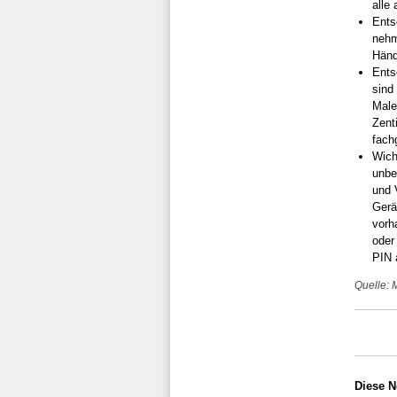
alle
Ents
nehm
Händ
Ents
sind
Male
Zent
fach
Wich
unbe
und 
Gerä
vorh
oder
PIN 
Quelle: 
Diese N