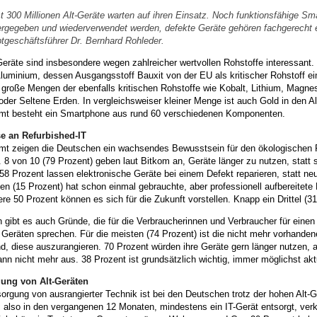
t 300 Millionen Alt-Geräte warten auf ihren Einsatz. Noch funktionsfähige Sm
ergegeben und wiederverwendet werden, defekte Geräte gehören fachgerecht e
tgeschäftsführer Dr. Bernhard Rohleder.
Geräte sind insbesondere wegen zahlreicher wertvollen Rohstoffe interessant
uminium, dessen Ausgangsstoff Bauxit von der EU als kritischer Rohstoff eing
große Mengen der ebenfalls kritischen Rohstoffe wie Kobalt, Lithium, Magnes
oder Seltene Erden. In vergleichsweiser kleiner Menge ist auch Gold in den 
mt besteht ein Smartphone aus rund 60 verschiedenen Komponenten.
se an Refurbished-IT
mt zeigen die Deutschen ein wachsendes Bewusstsein für den ökologischen 
 8 von 10 (79 Prozent) geben laut Bitkom an, Geräte länger zu nutzen, statt
58 Prozent lassen elektronische Geräte bei einem Defekt reparieren, statt ne
n (15 Prozent) hat schon einmal gebrauchte, aber professionell aufbereitete
ere 50 Prozent können es sich für die Zukunft vorstellen. Knapp ein Drittel (31
 gibt es auch Gründe, die für die Verbraucherinnen und Verbraucher für ein
Geräten sprechen. Für die meisten (74 Prozent) ist die nicht mehr vorhanden
d, diese auszurangieren. 70 Prozent würden ihre Geräte gern länger nutzen, 
nn nicht mehr aus. 38 Prozent ist grundsätzlich wichtig, immer möglichst akt
ung von Alt-Geräten
orgung von ausrangierter Technik ist bei den Deutschen trotz der hohen Alt
, also in den vergangenen 12 Monaten, mindestens ein IT-Gerät entsorgt, verk