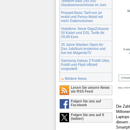
Telekom baut 240.000
Glasfaseranschlüsse im Juni
Prepaid Basic Tarif von ja!
mobil und Penny Mobil mit
mehr Datenvolumen
Vodafone: Neue GigaZuhause
50 Kabel und DSL Tarife für
29,99 Euro
35 Jahre Wacken Open Air:
Das Jubiläum kostenlos und
live bei MagentaTV
Samsung Galaxy Z Fold8 Ultra,
Fold8 und Flip8 offiziell
vorgestellt
Weitere News
Lesen Sie unsere News
als RSS Feed
Folgen Sie uns auf
Facebook
Die Zahl
Million
Folgen Sie uns auf X
Laptops 
(twitter)
diesem 
Smartph