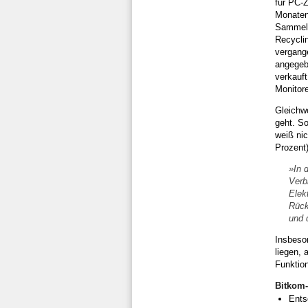
für PC-
Monaten
Sammelst
Recycli
vergange
angegebe
verkauf
Monitore
Gleichw
geht. So
weiß nic
Prozent)
»In 
Verb
Elek
Rück
und 
Insbeso
liegen, 
Funktio
Bitkom-
Ents