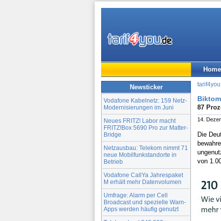
Home
tarif4you
Newsticker
Biktom
Vodafone Kabelnetz: 159 Netz-
87 Proz
Modernisierungen im Juni
14. Deze
Neues FRITZ! Labor macht
FRITZ!Box 5690 Pro zur Matter-
Die Deu
Bridge
bewahre
Netzausbau: Telekom nimmt 71
ungenutz
neue Mobilfunkstandorte in
von 1.0
Betrieb
Vodafone CallYa Jahrespaket
M erhält mehr Datenvolumen
Umfrage: Alarm per Cell
Broadcast und spezielle Warn-
Apps werden häufig genutzt