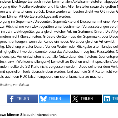
 anderen Elektrogeräte auch in den kommunalen Abfallsammelstellen abgegeb
orgung über Mobilfunkbetreiber und Händler: Alle Hersteller sowie die große
en alte Smartphones zurück. Diese werden am besten direkt vor Ort in den 
lern können Alt-Geräte zurückgesandt werden.
orgung im Supermarkt/Discounter: Supermärkte und Discounter mit einer Ver
 zur Rücknahme von Elektrogeräten unter bestimmten Voraussetzungen verpf
 im Jahr Elektrogeräte, ganz gleich welcher Art, im Sortiment führen. Die Alt
imetern nicht überschreiten. Größere Geräte muss der Supermarkt oder Disc
gerecht entsorgen, wenn der Kunde ein neues Gerät der gleichen Art erwirbt.
tig: Löschung privater Daten: Vor der Weiter- oder Rückgabe alter Handys soll
dingt gelöscht werden, darunter etwa das Adressbuch, Log-Ins, Passwörter, 
Videoclips. Am einfachsten ist es, alle Nutzerdaten des Telefons über entsp
tes« bzw. »Werkseinstellungen«) komplett zu löschen und mit speziellen Apps
anden, sollte die SD-Karte nicht vergessen werden. Diese sollte vor dem Verk
 mit speziellen Tools überschrieben werden. Und auch die SIM-Karte nicht ve
als auch den PUK falsch eingeben, um sie unbrauchbar zu machen.
Mitteilung von Bitkom
TEILEN
TEILEN
TEILEN
TE
ews können Sie auch interessieren