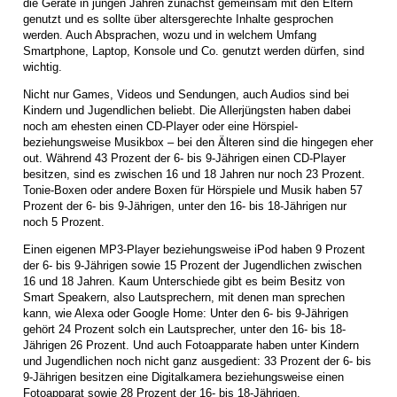
die Geräte in jungen Jahren zunächst gemeinsam mit den Eltern
genutzt und es sollte über altersgerechte Inhalte gesprochen
werden. Auch Absprachen, wozu und in welchem Umfang
Smartphone, Laptop, Konsole und Co. genutzt werden dürfen, sind
wichtig.
Nicht nur Games, Videos und Sendungen, auch Audios sind bei
Kindern und Jugendlichen beliebt. Die Allerjüngsten haben dabei
noch am ehesten einen CD-Player oder eine Hörspiel-
beziehungsweise Musikbox – bei den Älteren sind die hingegen eher
out. Während 43 Prozent der 6- bis 9-Jährigen einen CD-Player
besitzen, sind es zwischen 16 und 18 Jahren nur noch 23 Prozent.
Tonie-Boxen oder andere Boxen für Hörspiele und Musik haben 57
Prozent der 6- bis 9-Jährigen, unter den 16- bis 18-Jährigen nur
noch 5 Prozent.
Einen eigenen MP3-Player beziehungsweise iPod haben 9 Prozent
der 6- bis 9-Jährigen sowie 15 Prozent der Jugendlichen zwischen
16 und 18 Jahren. Kaum Unterschiede gibt es beim Besitz von
Smart Speakern, also Lautsprechern, mit denen man sprechen
kann, wie Alexa oder Google Home: Unter den 6- bis 9-Jährigen
gehört 24 Prozent solch ein Lautsprecher, unter den 16- bis 18-
Jährigen 26 Prozent. Und auch Fotoapparate haben unter Kindern
und Jugendlichen noch nicht ganz ausgedient: 33 Prozent der 6- bis
9-Jährigen besitzen eine Digitalkamera beziehungsweise einen
Fotoapparat sowie 28 Prozent der 16- bis 18-Jährigen.