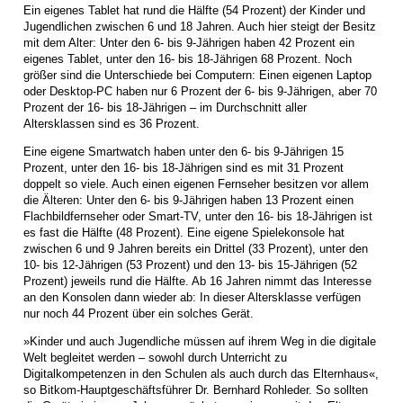
Ein eigenes Tablet hat rund die Hälfte (54 Prozent) der Kinder und
Jugendlichen zwischen 6 und 18 Jahren. Auch hier steigt der Besitz
mit dem Alter: Unter den 6- bis 9-Jährigen haben 42 Prozent ein
eigenes Tablet, unter den 16- bis 18-Jährigen 68 Prozent. Noch
größer sind die Unterschiede bei Computern: Einen eigenen Laptop
oder Desktop-PC haben nur 6 Prozent der 6- bis 9-Jährigen, aber 70
Prozent der 16- bis 18-Jährigen – im Durchschnitt aller
Altersklassen sind es 36 Prozent.
Eine eigene Smartwatch haben unter den 6- bis 9-Jährigen 15
Prozent, unter den 16- bis 18-Jährigen sind es mit 31 Prozent
doppelt so viele. Auch einen eigenen Fernseher besitzen vor allem
die Älteren: Unter den 6- bis 9-Jährigen haben 13 Prozent einen
Flachbildfernseher oder Smart-TV, unter den 16- bis 18-Jährigen ist
es fast die Hälfte (48 Prozent). Eine eigene Spielekonsole hat
zwischen 6 und 9 Jahren bereits ein Drittel (33 Prozent), unter den
10- bis 12-Jährigen (53 Prozent) und den 13- bis 15-Jährigen (52
Prozent) jeweils rund die Hälfte. Ab 16 Jahren nimmt das Interesse
an den Konsolen dann wieder ab: In dieser Altersklasse verfügen
nur noch 44 Prozent über ein solches Gerät.
»Kinder und auch Jugendliche müssen auf ihrem Weg in die digitale
Welt begleitet werden – sowohl durch Unterricht zu
Digitalkompetenzen in den Schulen als auch durch das Elternhaus«,
so Bitkom-Hauptgeschäftsführer Dr. Bernhard Rohleder. So sollten