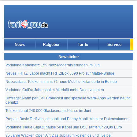
News
Ratgeber
Tarife
Service
Newsticker
Vodafone Kabelnetz: 159 Netz-Modernisierungen im Juni
Neues FRITZ! Labor macht FRITZ!Box 5690 Pro zur Matter-Bridge
Netzausbau: Telekom nimmt 71 neue Mobilfunkstandorte in Betrieb
Vodafone CallYa Jahrespaket M erhält mehr Datenvolumen
Umfrage: Alarm per Cell Broadcast und spezielle Warn-Apps werden häufig
genutzt
Telekom baut 240.000 Glasfaseranschlüsse im Juni
Prepaid Basic Tarif von ja! mobil und Penny Mobil mit mehr Datenvolumen
Vodafone: Neue GigaZuhause 50 Kabel und DSL Tarife für 29,99 Euro
35 Jahre Wacken Open Air: Das Jubiläum kostenlos und live bei