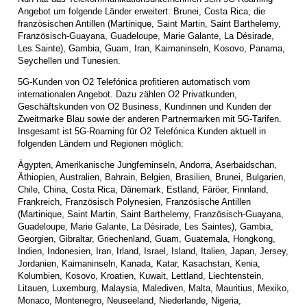
Angebot um folgende Länder erweitert: Brunei, Costa Rica, die
französischen Antillen (Martinique, Saint Martin, Saint Barthelemy,
Französisch-Guayana, Guadeloupe, Marie Galante, La Désirade,
Les Sainte), Gambia, Guam, Iran, Kaimaninseln, Kosovo, Panama,
Seychellen und Tunesien.
5G-Kunden von O2 Telefónica profitieren automatisch vom
internationalen Angebot. Dazu zählen O2 Privatkunden,
Geschäftskunden von O2 Business, Kundinnen und Kunden der
Zweitmarke Blau sowie der anderen Partnermarken mit 5G-Tarifen.
Insgesamt ist 5G-Roaming für O2 Telefónica Kunden aktuell in
folgenden Ländern und Regionen möglich:
Ägypten, Amerikanische Jungferninseln, Andorra, Aserbaidschan,
Äthiopien, Australien, Bahrain, Belgien, Brasilien, Brunei, Bulgarien,
Chile, China, Costa Rica, Dänemark, Estland, Färöer, Finnland,
Frankreich, Französisch Polynesien, Französische Antillen
(Martinique, Saint Martin, Saint Barthelemy, Französisch-Guayana,
Guadeloupe, Marie Galante, La Désirade, Les Saintes), Gambia,
Georgien, Gibraltar, Griechenland, Guam, Guatemala, Hongkong,
Indien, Indonesien, Iran, Irland, Israel, Island, Italien, Japan, Jersey,
Jordanien, Kaimaninseln, Kanada, Katar, Kasachstan, Kenia,
Kolumbien, Kosovo, Kroatien, Kuwait, Lettland, Liechtenstein,
Litauen, Luxemburg, Malaysia, Malediven, Malta, Mauritius, Mexiko,
Monaco, Montenegro, Neuseeland, Niederlande, Nigeria,