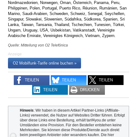
Nordmazedonien, Norwegen, Oman, Österreich, Panama, Peru,
Philippinen, Polen, Portugal, Puerto Rico, Réunion, Rumänien, San
Marino, Saudi-Arabien, Schweden, Schweiz, Senegal, Seychellen,
Singapur, Slowakei, Slowenien, Südafrika, Südkorea, Spanien, Sri
Lanka, Taiwan, Tansania, Thailand, Tschechien, Tunesien, Türkei,
Ungarn, Uruguay, USA, Usbekistan, Vatikanstadt, Vereinigte
Arabische Emirate, Vereinigtes Königreich, Vietnam, Zypern.
Quelle: Mitteilung von O2 Telefónica
Anzeige
O2 Mobilfunk-Tarife online buchen »
TEILEN
TEILEN
TEILEN
TEILEN
DRUCKEN
Hinweis
: Wir haben in diesem Artikel Partner-Links (Affiliate-
Links) verwendet, die Nutzer auf Websites Dritter führen. Erfolgt
über diese Links eine Bestellung, erhält tarif4you.de unter
Umständen eine Provision. Für den Besteller entstehen keine
Mehrkosten. Sie können diese Produkte/Dienste auch direkt
beim jeweiligen Anbieter oder woanders kaufen. Die hier