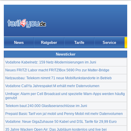
News
Ratgeber
Tarife
Service
Newsticker
Vodafone Kabelnetz: 159 Netz-Modernisierungen im Juni
Neues FRITZ! Labor macht FRITZ!Box 5690 Pro zur Matter-Bridge
Netzausbau: Telekom nimmt 71 neue Mobilfunkstandorte in Betrieb
Vodafone CallYa Jahrespaket M erhält mehr Datenvolumen
Umfrage: Alarm per Cell Broadcast und spezielle Warn-Apps werden häufig
genutzt
Telekom baut 240.000 Glasfaseranschlüsse im Juni
Prepaid Basic Tarif von ja! mobil und Penny Mobil mit mehr Datenvolumen
Vodafone: Neue GigaZuhause 50 Kabel und DSL Tarife für 29,99 Euro
35 Jahre Wacken Open Air: Das Jubiläum kostenlos und live bei