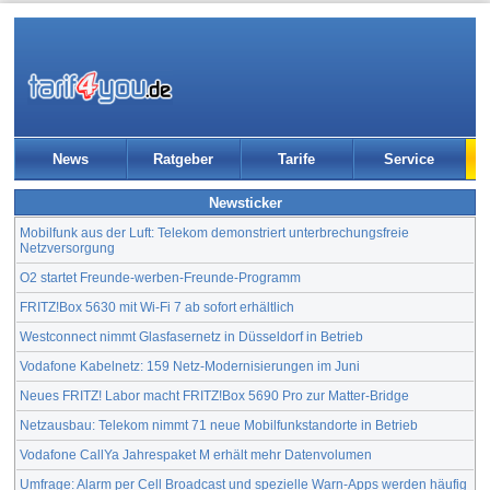
News
Ratgeber
Tarife
Service
Newsticker
Mobilfunk aus der Luft: Telekom demonstriert unterbrechungsfreie
Netzversorgung
O2 startet Freunde-werben-Freunde-Programm
FRITZ!Box 5630 mit Wi-Fi 7 ab sofort erhältlich
Westconnect nimmt Glasfasernetz in Düsseldorf in Betrieb
Vodafone Kabelnetz: 159 Netz-Modernisierungen im Juni
Neues FRITZ! Labor macht FRITZ!Box 5690 Pro zur Matter-Bridge
Netzausbau: Telekom nimmt 71 neue Mobilfunkstandorte in Betrieb
Vodafone CallYa Jahrespaket M erhält mehr Datenvolumen
Umfrage: Alarm per Cell Broadcast und spezielle Warn-Apps werden häufig