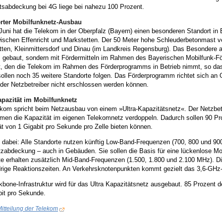
tsabdeckung bei 4G liege bei nahezu 100 Prozent.
rter Mobilfunknetz-Ausbau
Juni hat die Telekom in der Oberpfalz (Bayern) einen besonderen Standort i
ischen Effenricht und Markstetten. Der 50 Meter hohe Schleuderbetonmast ve
ten, Kleinmittersdorf und Dinau (im Landkreis Regensburg). Das Besondere an
 gebaut, sondern mit Fördermitteln im Rahmen des Bayerischen Mobilfunk-För
t, den die Telekom im Rahmen des Förderprogramms in Betrieb nimmt, so da
ollen noch 35 weitere Standorte folgen. Das Förderprogramm richtet sich an G
der Netzbetreiber nicht erschlossen werden können.
pazität im Mobilfunknetz
ekom spricht beim Netzausbau von einem »Ultra-Kapazitätsnetz«. Der Netzbetr
en die Kapazität im eigenen Telekomnetz verdoppeln. Dadurch sollen 90 Pro
t von 1 Gigabit pro Sekunde pro Zelle bieten können.
e dabei: Alle Standorte nutzen künftig Low-Band-Frequenzen (700, 800 und 9
zabdeckung – auch in Gebäuden. Sie sollen die Basis für eine lückenlose Mo
te erhalten zusätzlich Mid-Band-Frequenzen (1.500, 1.800 und 2.100 MHz). D
drige Reaktionszeiten. An Verkehrsknotenpunkten kommt gezielt das 3,6-GH
bone-Infrastruktur wird für das Ultra Kapazitätsnetz ausgebaut. 85 Prozent d
bit pro Sekunde.
itteilung der Telekom