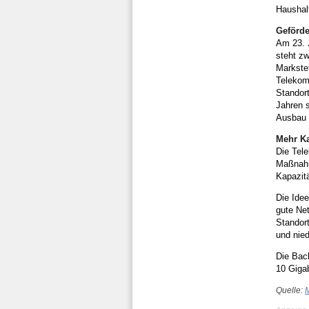
Haushal
Geförde
Am 23. 
steht zw
Markstet
Telekom
Standor
Jahren s
Ausbau 
Mehr Ka
Die Tel
Maßnahm
Kapazitä
Die Ide
gute Net
Standor
und nie
Die Back
10 Giga
Quelle:
M