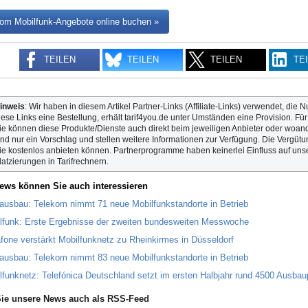
om Mobilfunk-Angebote online buchen »
TEILEN
TEILEN
TEILEN
TE
inweis
: Wir haben in diesem Artikel Partner-Links (Affiliate-Links) verwendet, die N
iese Links eine Bestellung, erhält tarif4you.de unter Umständen eine Provision. Fü
ie können diese Produkte/Dienste auch direkt beim jeweiligen Anbieter oder woande
ind nur ein Vorschlag und stellen weitere Informationen zur Verfügung. Die Vergütun
ie kostenlos anbieten können. Partnerprogramme haben keinerlei Einfluss auf unse
latzierungen in Tarifrechnern.
ews können Sie auch interessieren
ausbau: Telekom nimmt 71 neue Mobilfunkstandorte in Betrieb
lfunk: Erste Ergebnisse der zweiten bundesweiten Messwoche
fone verstärkt Mobilfunknetz zu Rheinkirmes in Düsseldorf
ausbau: Telekom nimmt 83 neue Mobilfunkstandorte in Betrieb
lfunknetz: Telefónica Deutschland setzt im ersten Halbjahr rund 4500 Ausbau
ie unsere News auch als RSS-Feed