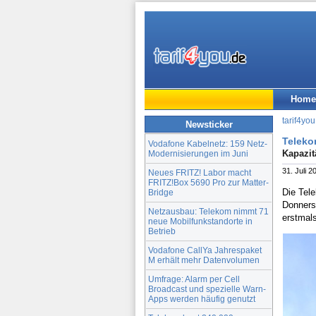
Home
tarif4you
Newsticker
Teleko
Vodafone Kabelnetz: 159 Netz-
Kapazit
Modernisierungen im Juni
31. Juli 2
Neues FRITZ! Labor macht
FRITZ!Box 5690 Pro zur Matter-
Die Tel
Bridge
Donners
Netzausbau: Telekom nimmt 71
erstmal
neue Mobilfunkstandorte in
Betrieb
Vodafone CallYa Jahrespaket
M erhält mehr Datenvolumen
Umfrage: Alarm per Cell
Broadcast und spezielle Warn-
Apps werden häufig genutzt