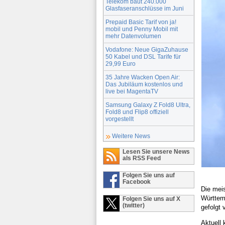
Telekom baut 240.000
Glasfaseranschlüsse im Juni
Prepaid Basic Tarif von ja!
mobil und Penny Mobil mit
mehr Datenvolumen
Vodafone: Neue GigaZuhause
50 Kabel und DSL Tarife für
29,99 Euro
35 Jahre Wacken Open Air:
Das Jubiläum kostenlos und
live bei MagentaTV
Samsung Galaxy Z Fold8 Ultra,
Fold8 und Flip8 offiziell
vorgestellt
Weitere News
Lesen Sie unsere News
als RSS Feed
Folgen Sie uns auf
Facebook
Die mei
Württemb
Folgen Sie uns auf X
(twitter)
gefolgt
Aktuell