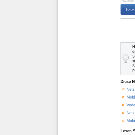
Anzeige
Telek
H
d
S
s
S
P
Diese N
Netz
Mobi
Voda
Netz
Mobi
Lesen S