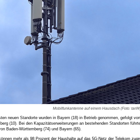
Mobilfunkantenne auf einem Hausdach (Foto: tarif4
sten neuen Standorte wurden in Bayern (18) in Betrieb genommen, gefolgt vo
erg (10). Bei den Kapazitätserweiterungen an bestehenden Standorten führte 
 von Baden-Württemberg (74) und Bayern (65).
 können mehr als 98 Prozent der Haushalte auf das 5G-Netz der Telekom zugr