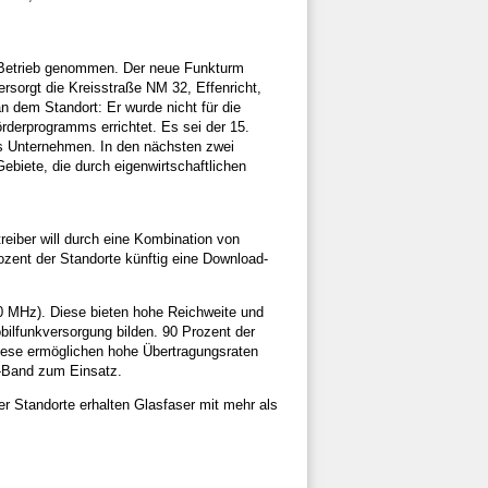
n Betrieb genommen. Der neue Funkturm
rsorgt die Kreisstraße NM 32, Effenricht,
 dem Standort: Er wurde nicht für die
derprogramms errichtet. Es sei der 15.
s Unternehmen. In den nächsten zwei
ebiete, die durch eigenwirtschaftlichen
eiber will durch eine Kombination von
zent der Standorte künftig eine Download-
00 MHz). Diese bieten hohe Reichweite und
bilfunkversorgung bilden. 90 Prozent der
iese ermöglichen hohe Übertragungsraten
z-Band zum Einsatz.
er Standorte erhalten Glasfaser mit mehr als