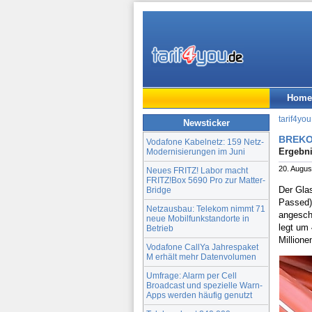
Home
tarif4you
Newsticker
BREKO:
Vodafone Kabelnetz: 159 Netz-
Ergebni
Modernisierungen im Juni
20. Augus
Neues FRITZ! Labor macht
FRITZ!Box 5690 Pro zur Matter-
Der Gla
Bridge
Passed) 
Netzausbau: Telekom nimmt 71
angesch
neue Mobilfunkstandorte in
legt um 
Betrieb
Millione
Vodafone CallYa Jahrespaket
M erhält mehr Datenvolumen
Umfrage: Alarm per Cell
Broadcast und spezielle Warn-
Apps werden häufig genutzt