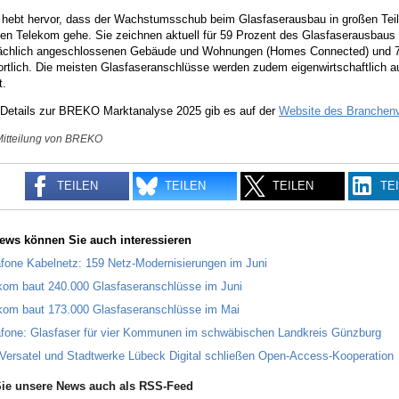
ebt hervor, dass der Wachstumsschub beim Glasfaserausbau in großen Teile
en Telekom gehe. Sie zeichnen aktuell für 59 Prozent des Glasfaserausbaus
sächlich angeschlossenen Gebäude und Wohnungen (Homes Connected) und 74
rtlich. Die meisten Glasfaseranschlüsse werden zudem eigenwirtschaftlich ausg
t.
 Details zur BREKO Marktanalyse 2025 gib es auf der
Website des Branchen
Mitteilung von BREKO
TEILEN
TEILEN
TEILEN
TE
ews können Sie auch interessieren
fone Kabelnetz: 159 Netz-Modernisierungen im Juni
kom baut 240.000 Glasfaseranschlüsse im Juni
kom baut 173.000 Glasfaseranschlüsse im Mai
fone: Glasfaser für vier Kommunen im schwäbischen Landkreis Günzburg
Versatel und Stadtwerke Lübeck Digital schließen Open-Access-Kooperation
ie unsere News auch als RSS-Feed