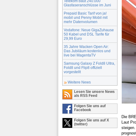
Telekom baut 240.000
Glasfaseranschlüsse im Juni
Prepaid Basic Tarif von ja!
mobil und Penny Mobil mit
mehr Datenvolumen
Vodafone: Neue GigaZuhause
50 Kabel und DSL Tarife für
29,99 Euro
35 Jahre Wacken Open Air:
Das Jubiläum kostenlos und
live bei MagentaTV
Samsung Galaxy Z Fold8 Ultra,
Fold8 und Flip8 offiziell
vorgestellt
Weitere News
Lesen Sie unsere News
als RSS Feed
Folgen Sie uns auf
Facebook
Die BRE
Folgen Sie uns auf X
Laut Pr
(twitter)
steigen
prognost