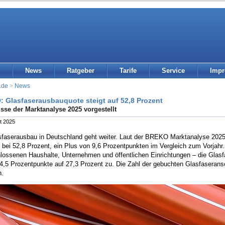
News
Ratgeber
Tarife
Service
Imp
.de
>
News
 Glasfaserausbauquote steigt auf 52,8 Prozent
sse der Marktanalyse 2025 vorgestellt
t 2025
sfaserausbau in Deutschland geht weiter. Laut der BREKO Marktanalyse 2025
bei 52,8 Prozent, ein Plus von 9,6 Prozentpunkten im Vergleich zum Vorjahr. 
lossenen Haushalte, Unternehmen und öffentlichen Einrichtungen – die Gla
4,5 Prozentpunkte auf 27,3 Prozent zu. Die Zahl der gebuchten Glasfaseransc
n.