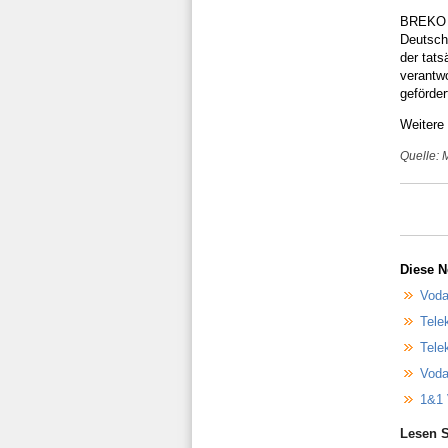
BREKO h
Deutsch
der tat
verantwo
geförder
Weitere
Quelle: 
Diese N
Voda
Tele
Tele
Voda
1&1 
Lesen S