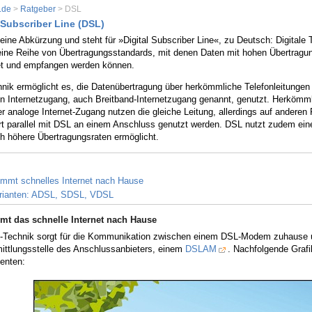
.de
>
Ratgeber
> DSL
 Subscriber Line (DSL)
 eine Abkürzung und steht für »Digital Subscriber Line«, zu Deutsch: Digitale 
 eine Reihe von Übertragungsstandards, mit denen Daten mit hohen Übertragu
t und empfangen werden können.
nik ermöglicht es, die Datenübertragung über herkömmliche Telefonleitungen
en Internetzugang, auch Breitband-Internetzugang genannt, genutzt. Herkömml
r analoge Internet-Zugang nutzen die gleiche Leitung, allerdings auf andere
rt parallel mit DSL an einem Anschluss genutzt werden. DSL nutzt zudem ein
h höhere Übertragungsraten ermöglicht.
mmt schnelles Internet nach Hause
rianten: ADSL, SDSL, VDSL
t das schnelle Internet nach Hause
-Technik sorgt für die Kommunikation zwischen einem DSL-Modem zuhause 
mittlungsstelle des Anschlussanbieters, einem
DSLAM
. Nachfolgende Grafi
enten: