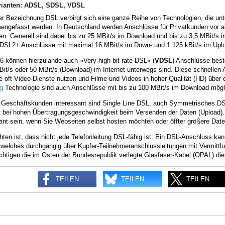
rianten: ADSL, SDSL, VDSL
der Bezeichnung DSL verbirgt sich eine ganze Reihe von Technologien, die un
ngefasst werden. In Deutschland werden Anschlüsse für Privatkunden vor a
en. Generell sind dabei bis zu 25 MBit/s im Download und bis zu 3,5 MBit/s 
SL2+ Anschlüsse mit maximal 16 MBit/s im Down- und 1.125 kBit/s im Upl
6 können hierzulande auch »Very high bit rate DSL« (
VDSL
) Anschlüsse best
it/s oder 50 MBit/s (Download) im Internet unterwegs sind. Diese schnellen 
e oft Video-Dienste nutzen und Filme und Videos in hoher Qualität (HD) über
g
Technologie sind auch Anschlüsse mit bis zu 100 MBit/s im Download mögl
r Geschäftskunden interessant sind Single Line DSL, auch Symmetrisches DS
egt bei hohen Übertragungsgeschwindigkeit beim Versenden der Daten (Upload
sant sein, wenn Sie Webseiten selbst hosten möchten oder öffter größere D
ten ist, dass nicht jede Telefonleitung DSL-fähig ist. Ein DSL-Anschluss ka
 welches durchgängig über Kupfer-Teilnehmeranschlussleitungen mit Vermittlu
chtigen die im Osten der Bundesrepublik verlegte Glasfaser-Kabel (OPAL) die 
TEILEN
TEILEN
TEILEN