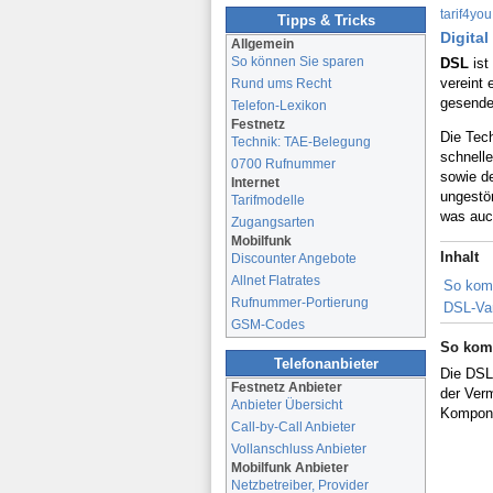
tarif4you
Tipps & Tricks
Digital
Allgemein
So können Sie sparen
DSL
ist
vereint
Rund ums Recht
gesende
Telefon-Lexikon
Festnetz
Die Tech
Technik: TAE-Belegung
schnell
0700 Rufnummer
sowie de
Internet
ungestö
Tarifmodelle
was auc
Zugangsarten
Mobilfunk
Inhalt
Discounter Angebote
Allnet Flatrates
So kom
Rufnummer-Portierung
DSL-Va
GSM-Codes
So komm
Telefonanbieter
Die DSL
Festnetz Anbieter
der Ver
Anbieter Übersicht
Kompon
Call-by-Call Anbieter
Vollanschluss Anbieter
Mobilfunk Anbieter
Netzbetreiber, Provider