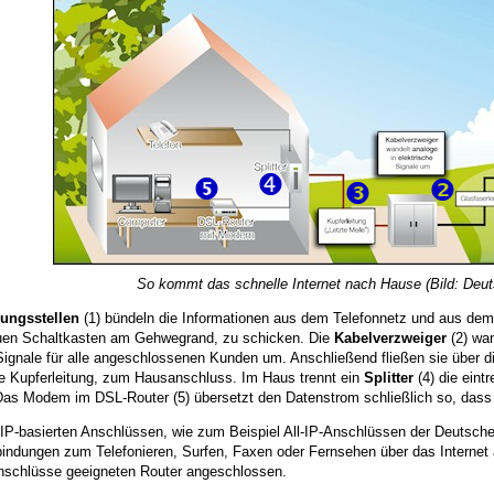
So kommt das schnelle Internet nach Hause (Bild: Deu
lungsstellen
(1) bündeln die Informationen aus dem Telefonnetz und aus dem 
uen Schaltkasten am Gehwegrand, zu schicken. Die
Kabelverzweiger
(2) wan
Signale für alle angeschlossenen Kunden um. Anschließend fließen sie über d
ne Kupferleitung, zum Hausanschluss. Im Haus trennt ein
Splitter
(4) die eint
Das Modem im DSL-Router (5) übersetzt den Datenstrom schließlich so, dass
IP-basierten Anschlüssen, wie zum Beispiel All-IP-Anschlüssen der Deutschen 
bindungen zum Telefonieren, Surfen, Faxen oder Fernsehen über das Internet
Anschlüsse geeigneten Router angeschlossen.