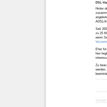
DSL-Va
Hinter 
zusamme
angebot
ADSL/AD
Seit 200
zu 25 MB
wenn Si
Vectorin
Eher fü
hier li
interes
Zu beach
werden,
beeinträ
Anzeige