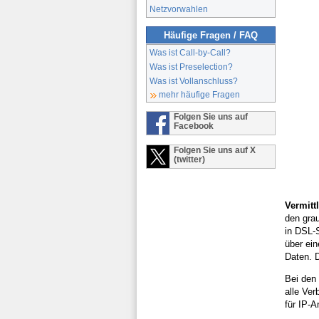
Netzvorwahlen
Häufige Fragen / FAQ
Was ist Call-by-Call?
Was ist Preselection?
Was ist Vollanschluss?
mehr häufige Fragen
Folgen Sie uns auf
Facebook
Folgen Sie uns auf X
(twitter)
Vermitt
den gra
in DSL-
über ei
Daten. 
Bei den 
alle Ver
für IP-