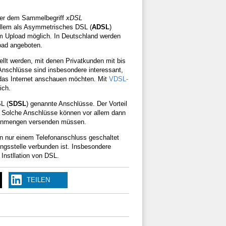
ter dem Sammel­begriff
xDSL
llem als Asymmetrisches DSL (
ADSL
)
im Upload möglich. In Deutschland werden
oad angeboten.
ellt werden, mit denen Privatkunden mit bis
Anschlüsse sind insbesondere interessant,
 das Internet anschauen möchten. Mit
VDSL-
ich.
L (
SDSL
) genannte Anschlüsse. Der Vorteil
). Solche Anschlüsse können vor allem dann
atenmengen versenden müssen.
nn nur einem Telefonanschluss geschaltet
ngsstelle verbunden ist. Insbesondere
Instllation von DSL.
TEILEN