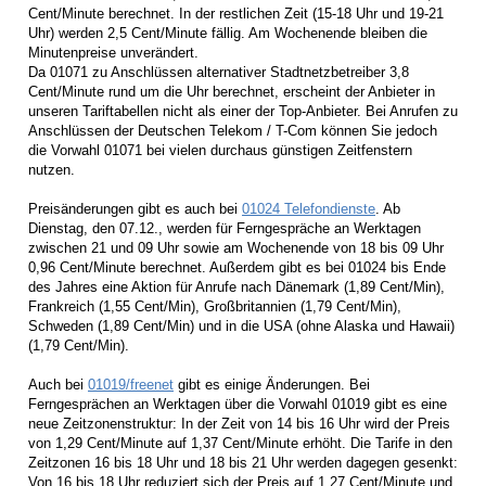
Cent/Minute berechnet. In der restlichen Zeit (15-18 Uhr und 19-21
Uhr) werden 2,5 Cent/Minute fällig. Am Wochenende bleiben die
Minutenpreise unverändert.
Da 01071 zu Anschlüssen alternativer Stadtnetzbetreiber 3,8
Cent/Minute rund um die Uhr berechnet, erscheint der Anbieter in
unseren Tariftabellen nicht als einer der Top-Anbieter. Bei Anrufen zu
Anschlüssen der Deutschen Telekom / T-Com können Sie jedoch
die Vorwahl 01071 bei vielen durchaus günstigen Zeitfenstern
nutzen.
Preisänderungen gibt es auch bei
01024 Telefondienste
. Ab
Dienstag, den 07.12., werden für Ferngespräche an Werktagen
zwischen 21 und 09 Uhr sowie am Wochenende von 18 bis 09 Uhr
0,96 Cent/Minute berechnet. Außerdem gibt es bei 01024 bis Ende
des Jahres eine Aktion für Anrufe nach Dänemark (1,89 Cent/Min),
Frankreich (1,55 Cent/Min), Großbritannien (1,79 Cent/Min),
Schweden (1,89 Cent/Min) und in die USA (ohne Alaska und Hawaii)
(1,79 Cent/Min).
Auch bei
01019/freenet
gibt es einige Änderungen. Bei
Ferngesprächen an Werktagen über die Vorwahl 01019 gibt es eine
neue Zeitzonenstruktur: In der Zeit von 14 bis 16 Uhr wird der Preis
von 1,29 Cent/Minute auf 1,37 Cent/Minute erhöht. Die Tarife in den
Zeitzonen 16 bis 18 Uhr und 18 bis 21 Uhr werden dagegen gesenkt:
Von 16 bis 18 Uhr reduziert sich der Preis auf 1,27 Cent/Minute und