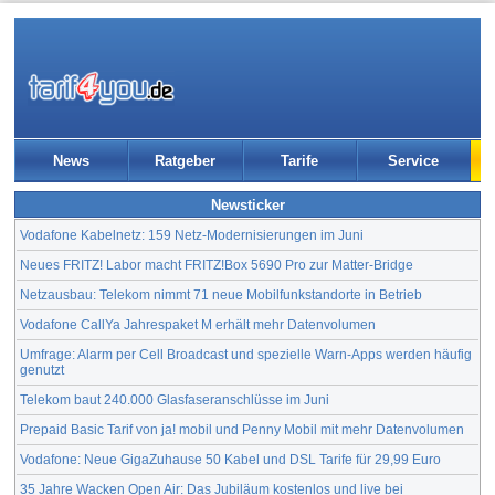
News
Ratgeber
Tarife
Service
Newsticker
Vodafone Kabelnetz: 159 Netz-Modernisierungen im Juni
Neues FRITZ! Labor macht FRITZ!Box 5690 Pro zur Matter-Bridge
Netzausbau: Telekom nimmt 71 neue Mobilfunkstandorte in Betrieb
Vodafone CallYa Jahrespaket M erhält mehr Datenvolumen
Umfrage: Alarm per Cell Broadcast und spezielle Warn-Apps werden häufig
genutzt
Telekom baut 240.000 Glasfaseranschlüsse im Juni
Prepaid Basic Tarif von ja! mobil und Penny Mobil mit mehr Datenvolumen
Vodafone: Neue GigaZuhause 50 Kabel und DSL Tarife für 29,99 Euro
35 Jahre Wacken Open Air: Das Jubiläum kostenlos und live bei