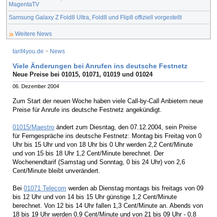
MagentaTV
Samsung Galaxy Z Fold8 Ultra, Fold8 und Flip8 offiziell vorgestellt
Weitere News
tarif4you.de
>
News
Viele Änderungen bei Anrufen ins deutsche Festnetz
Neue Preise bei 01015, 01071, 01019 und 01024
06. Dezember 2004
Zum Start der neuen Woche haben viele Call-by-Call Anbietern neue
Preise für Anrufe ins deutsche Festnetz angekündigt.
01015/Maestro
ändert zum Diesntag, den 07.12.2004, sein Preise
für Ferngespräche ins deutsche Festnetz: Montag bis Freitag von 0
Uhr bis 15 Uhr und von 18 Uhr bis 0 Uhr werden 2,2 Cent/Minute
und von 15 bis 18 Uhr 1,2 Cent/Minute berechnet. Der
Wochenendtarif (Samstag und Sonntag, 0 bis 24 Uhr) von 2,6
Cent/Minute bleibt unverändert.
Bei
01071 Telecom
werden ab Dienstag montags bis freitags von 09
bis 12 Uhr und von 14 bis 15 Uhr günstige 1,2 Cent/Minute
berechnet. Von 12 bis 14 Uhr fallen 1,3 Cent/Minute an. Abends von
18 bis 19 Uhr werden 0,9 Cent/Minute und von 21 bis 09 Uhr - 0,8