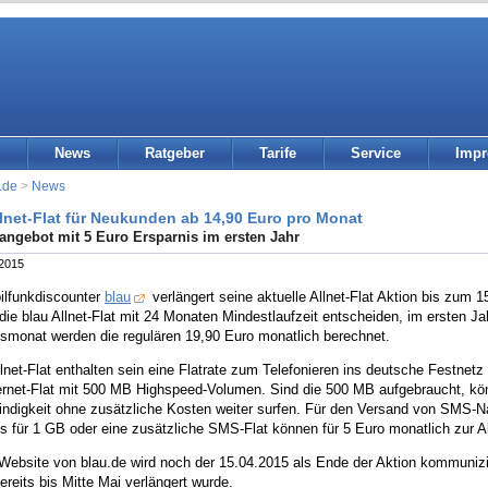
News
Ratgeber
Tarife
Service
Imp
.de
>
News
llnet-Flat für Neukunden ab 14,90 Euro pro Monat
angebot mit 5 Euro Ersparnis im ersten Jahr
 2015
ilfunkdiscounter
blau
verlängert seine aktuelle Allnet-Flat Aktion bis zum
 die blau Allnet-Flat mit 24 Monaten Mindestlaufzeit entscheiden, im ersten J
smonat werden die regulären 19,90 Euro monatlich berechnet.
llnet-Flat enthalten sein eine Flatrate zum Telefonieren ins deutsche Festnet
ternet-Flat mit 500 MB Highspeed-Volumen. Sind die 500 MB aufgebraucht, 
digkeit ohne zusätzliche Kosten weiter surfen. Für den Versand von SMS-Nac
 für 1 GB oder eine zusätzliche SMS-Flat können für 5 Euro monatlich zur Al
Website von blau.de wird noch der 15.04.2015 als Ende der Aktion kommunizier
ereits bis Mitte Mai verlängert wurde.