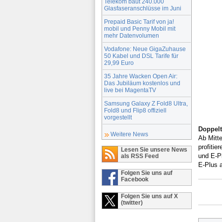
Telekom baut 240.000
Glasfaseranschlüsse im Juni
Prepaid Basic Tarif von ja!
mobil und Penny Mobil mit
mehr Datenvolumen
Vodafone: Neue GigaZuhause
50 Kabel und DSL Tarife für
29,99 Euro
35 Jahre Wacken Open Air:
Das Jubiläum kostenlos und
live bei MagentaTV
Samsung Galaxy Z Fold8 Ultra,
Fold8 und Flip8 offiziell
vorgestellt
Doppelt
Weitere News
Ab Mitt
profitie
Lesen Sie unsere News
und E-P
als RSS Feed
E-Plus 
Folgen Sie uns auf
Facebook
Folgen Sie uns auf X
(twitter)