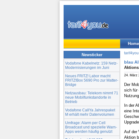
Home
tarif4you
Newsticker
blau A
Vodafone Kabelnetz: 159 Netz-
Aktions
Modernisierungen im Juni
24. März
Neues FRITZ! Labor macht
FRITZ!Box 5690 Pro zur Matter-
Der Mob
Bridge
sich für
Netzausbau: Telekom nimmt 71
Nutzung
neue Mobilfunkstandorte in
Betrieb
In der A
Vodafone CallYa Jahrespaket
eine In
M erhält mehr Datenvolumen
Geschwin
Upgrades
Umfrage: Alarm per Cell
Broadcast und spezielle Warn-
Apps werden häufig genutzt
Auf der 
Aktion b