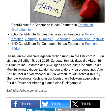
Cent/Minute für Gespräche in das Festnetz in
Frankreich
,
Großbritannien
0,65 Cent/Minute für Gespräche in das Festnetz in
Italien
,
Kroatien
,
Portugal
,
Rumänien
,
Schweden
,
Slowakische Republik
1,40 Cent/Minute für Gespräche in das Festnetz in
Russland
,
Türkei
Die neuen Aktionspreis egelten täglich rund um die Uhr vom 21. Juni
bis einschließlich 5. Juli 2016. Zu beachten ist, dass die Aktion für
für Anrufe ins Festnetz des jeweiligen Landes gilt; für Anrufe in die
Mobilfunknetze dieser Länder werden andere Preise berechnet. Alle
Anrufe über die Vor-Vorwahl 01024 werden im Minutentakt (60/60)
über die Festnetz-Rechnung der Deutschen Telekom abgerechnet.
Für die Dauer der Aktion gilt auch eine Preisgarantie.
Bild: iStockphoto.com/creacart
TEILEN
TEILEN
TEILEN