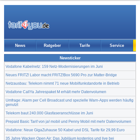
News
Ratgeber
Tarife
Service
Newsticker
Vodafone Kabelnetz: 159 Netz-Modernisierungen im Juni
Neues FRITZ! Labor macht FRITZ!Box 5690 Pro zur Matter-Bridge
Netzausbau: Telekom nimmt 71 neue Mobilfunkstandorte in Betrieb
Vodafone CallYa Jahrespaket M erhält mehr Datenvolumen
Umfrage: Alarm per Cell Broadcast und spezielle Warn-Apps werden häufig
genutzt
Telekom baut 240.000 Glasfaseranschlüsse im Juni
Prepaid Basic Tarif von ja! mobil und Penny Mobil mit mehr Datenvolumen
Vodafone: Neue GigaZuhause 50 Kabel und DSL Tarife für 29,99 Euro
35 Jahre Wacken Open Air: Das Jubiläum kostenlos und live bei