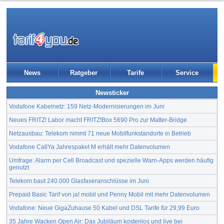
News
Ratgeber
Tarife
Service
Newsticker
Vodafone Kabelnetz: 159 Netz-Modernisierungen im Juni
Neues FRITZ! Labor macht FRITZ!Box 5690 Pro zur Matter-Bridge
Netzausbau: Telekom nimmt 71 neue Mobilfunkstandorte in Betrieb
Vodafone CallYa Jahrespaket M erhält mehr Datenvolumen
Umfrage: Alarm per Cell Broadcast und spezielle Warn-Apps werden häufig
genutzt
Telekom baut 240.000 Glasfaseranschlüsse im Juni
Prepaid Basic Tarif von ja! mobil und Penny Mobil mit mehr Datenvolumen
Vodafone: Neue GigaZuhause 50 Kabel und DSL Tarife für 29,99 Euro
35 Jahre Wacken Open Air: Das Jubiläum kostenlos und live bei