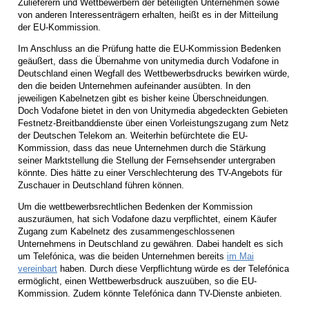
Zulieferern und Wettbewerbern der beteiligten Unternehmen sowie
von anderen Interessenträgern erhalten, heißt es in der Mitteilung
der EU-Kommission.
Im Anschluss an die Prüfung hatte die EU-Kommission Bedenken
geäußert, dass die Übernahme von unitymedia durch Vodafone in
Deutschland einen Wegfall des Wettbewerbsdrucks bewirken würde,
den die beiden Unternehmen aufeinander ausübten. In den
jeweiligen Kabelnetzen gibt es bisher keine Überschneidungen.
Doch Vodafone bietet in den von Unitymedia abgedeckten Gebieten
Festnetz-Breitbanddienste über einen Vorleistungszugang zum Netz
der Deutschen Telekom an. Weiterhin befürchtete die EU-
Kommission, dass das neue Unternehmen durch die Stärkung
seiner Marktstellung die Stellung der Fernsehsender untergraben
könnte. Dies hätte zu einer Verschlechterung des TV-Angebots für
Zuschauer in Deutschland führen können.
Um die wettbewerbsrechtlichen Bedenken der Kommission
auszuräumen, hat sich Vodafone dazu verpflichtet, einem Käufer
Zugang zum Kabelnetz des zusammengeschlossenen
Unternehmens in Deutschland zu gewähren. Dabei handelt es sich
um Telefónica, was die beiden Unternehmen bereits
im Mai
vereinbart
haben. Durch diese Verpflichtung würde es der Telefónica
ermöglicht, einen Wettbewerbsdruck auszuüben, so die EU-
Kommission. Zudem könnte Telefónica dann TV-Dienste anbieten.