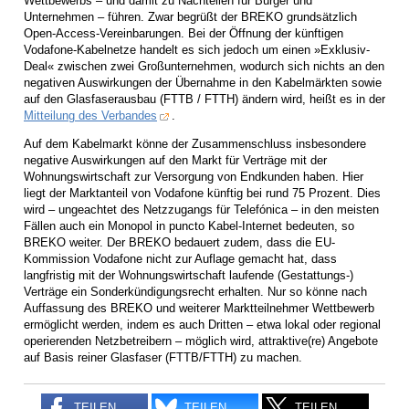
Wettbewerbs – und damit zu Nachteilen für Bürger und
Unternehmen – führen. Zwar begrüßt der BREKO grundsätzlich
Open-Access-Vereinbarungen. Bei der Öffnung der künftigen
Vodafone-Kabelnetze handelt es sich jedoch um einen »Exklusiv-
Deal« zwischen zwei Großunternehmen, wodurch sich nichts an den
negativen Auswirkungen der Übernahme in den Kabelmärkten sowie
auf den Glasfaserausbau (FTTB / FTTH) ändern wird, heißt es in der
Mitteilung des Verbandes
.
Auf dem Kabelmarkt könne der Zusammenschluss insbesondere
negative Auswirkungen auf den Markt für Verträge mit der
Wohnungswirtschaft zur Versorgung von Endkunden haben. Hier
liegt der Marktanteil von Vodafone künftig bei rund 75 Prozent. Dies
wird – ungeachtet des Netzzugangs für Telefónica – in den meisten
Fällen auch ein Monopol in puncto Kabel-Internet bedeuten, so
BREKO weiter. Der BREKO bedauert zudem, dass die EU-
Kommission Vodafone nicht zur Auflage gemacht hat, dass
langfristig mit der Wohnungswirtschaft laufende (Gestattungs-)
Verträge ein Sonderkündigungsrecht erhalten. Nur so könne nach
Auffassung des BREKO und weiterer Marktteilnehmer Wettbewerb
ermöglicht werden, indem es auch Dritten – etwa lokal oder regional
operierenden Netzbetreibern – möglich wird, attraktive(re) Angebote
auf Basis reiner Glasfaser (FTTB/FTTH) zu machen.
TEILEN
TEILEN
TEILEN