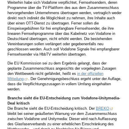
Weiterhin habe sich Vodafone verpflichtet, Fernsehsendern, deren
Programme über die TV-Plattform des aus dem Zusammenschluss
hervorgehenden Unternehmens übertragen werden, vertraglich weder
direkt noch indirekt die Möglichkeit zu nehmen, ihre Inhalte auch
über einen OTT-Dienst zu übertragen. Ferner sollen die
Einspeisegebühren für frei empfangbare Fernsehsender, die ihre
linearen Fernsehprogramme über das Kabelnetz von Vodafone in
Deutschland übertragen, nicht erhöht werden. Die bestehenden
Vereinbarungen sollen verlängert oder gegebenenfalls neu
geschlossen werden. Auch soll Vodafone Signale frei empfangbarer
Fernsehsender via HbbTV weiterhin übertragen.
Die EU Kommission sei zu dem Ergebnis gelangt, dass der
geplante Zusammenschluss angesichts der vorgelegten Zusagen
den Wettbewerb nicht gefährdet, heißt es
in der offiziellen
Mitteilung
. Der Genehmigungsbeschluss ergeht unter der Auflage,
dass die Verpflichtungszusagen in vollem Umfang eingehalten
werden.
Branche sieht die EU-Entscheidung zum Vodafone-Unitymedia-
Deal kritisch
Die Branche sieht die EU-Entscheidung kritisch. Der
BREKO
bleibt bei seiner geäußerten Warnung vor dem Zusammenschluss
zwischen Vodafone und Unitymedia: Dieser wird nach Auffassung
des Glasfaserverbands zu einer erheblichen Einschränkung des