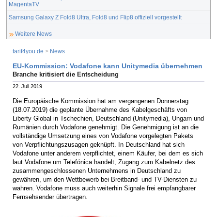
MagentaTV
Samsung Galaxy Z Fold8 Ultra, Fold8 und Flip8 offiziell vorgestellt
Weitere News
tarif4you.de
>
News
EU-Kommission: Vodafone kann Unitymedia übernehmen
Branche kritisiert die Entscheidung
22. Juli 2019
Die Europäische Kommission hat am vergangenen Donnerstag
(18.07.2019) die geplante Übernahme des Kabelgeschäfts von
Liberty Global in Tschechien, Deutschland (Unitymedia), Ungarn und
Rumänien durch Vodafone genehmigt. Die Genehmigung ist an die
vollständige Umsetzung eines von Vodafone vorgelegten Pakets
von Verpflichtungszusagen geknüpft. In Deutschland hat sich
Vodafone unter anderem verpflichtet, einem Käufer, bei dem es sich
laut Vodafone um Telefónica handelt, Zugang zum Kabelnetz des
zusammengeschlossenen Unternehmens in Deutschland zu
gewähren, um den Wettbewerb bei Breitband- und TV-Diensten zu
wahren. Vodafone muss auch weiterhin Signale frei empfangbarer
Fernsehsender übertragen.