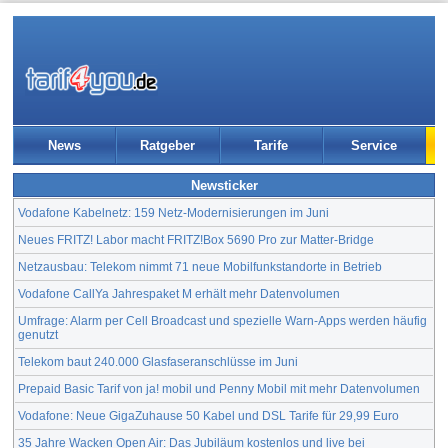
News
Ratgeber
Tarife
Service
Newsticker
Vodafone Kabelnetz: 159 Netz-Modernisierungen im Juni
Neues FRITZ! Labor macht FRITZ!Box 5690 Pro zur Matter-Bridge
Netzausbau: Telekom nimmt 71 neue Mobilfunkstandorte in Betrieb
Vodafone CallYa Jahrespaket M erhält mehr Datenvolumen
Umfrage: Alarm per Cell Broadcast und spezielle Warn-Apps werden häufig
genutzt
Telekom baut 240.000 Glasfaseranschlüsse im Juni
Prepaid Basic Tarif von ja! mobil und Penny Mobil mit mehr Datenvolumen
Vodafone: Neue GigaZuhause 50 Kabel und DSL Tarife für 29,99 Euro
35 Jahre Wacken Open Air: Das Jubiläum kostenlos und live bei