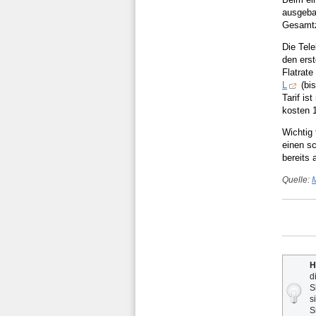
ausgeba
Gesamtza
Die Tel
den ers
Flatrate
L
(bis
Tarif is
kosten 1
Wichtig
einen sc
bereits 
Quelle:
M
H
d
S
s
S