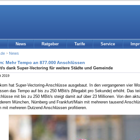
News
Ratgeber
Tarife
Service
Imp
.de
>
News
m: Mehr Tempo an 877.000 Anschlüssen
t/s dank Super-Vectoring für weitere Städte und Gemeinde
t 2019
ekom hat Super-Vectoring-Anschlüsse ausgebaut. In den vergangenen vier 
ssen das Tempo auf bis zu 250 MBit/s (Megabit pro Sekunde) erhöht. Das tei
hlüsse mit bis zu 250 MBit/s steigt damit auf über 23 Millionen. Von den ak
nderem München, Nürnberg und Frankfurt/Main mit mehreren tausend Anschlüs
n mit mehreren Dutzend Anschlüssen profitieren.