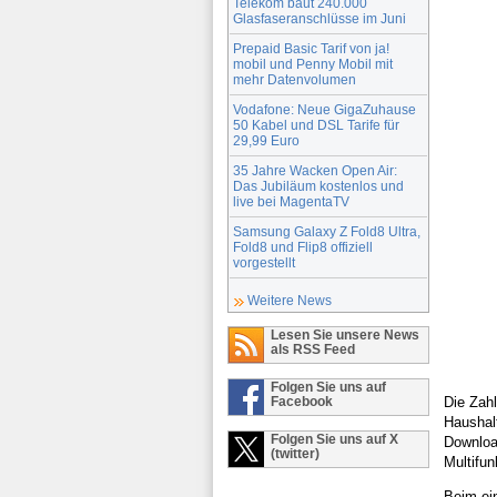
Telekom baut 240.000
Glasfaseranschlüsse im Juni
Prepaid Basic Tarif von ja!
mobil und Penny Mobil mit
mehr Datenvolumen
Vodafone: Neue GigaZuhause
50 Kabel und DSL Tarife für
29,99 Euro
35 Jahre Wacken Open Air:
Das Jubiläum kostenlos und
live bei MagentaTV
Samsung Galaxy Z Fold8 Ultra,
Fold8 und Flip8 offiziell
vorgestellt
Weitere News
Lesen Sie unsere News
als RSS Feed
Folgen Sie uns auf
Die Zahl
Facebook
Haushalt
Folgen Sie uns auf X
Download
(twitter)
Multifu
Beim ei