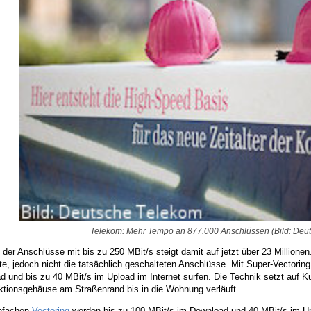
Telekom: Mehr Tempo an 877.000 Anschlüssen (Bild: Deu
 der Anschlüsse mit bis zu 250 MBit/s steigt damit auf jetzt über 23 Millione
e, jedoch nicht die tatsächlich geschalteten Anschlüsse. Mit Super-Vectorin
 und bis zu 40 MBit/s im Upload im Internet surfen. Die Technik setzt auf 
nktionsgehäuse am Straßenrand bis in die Wohnung verläuft.
nfachen
Vectoring
werden bis zu 100 MBit/s im Download und 40 MBit/s im Upl