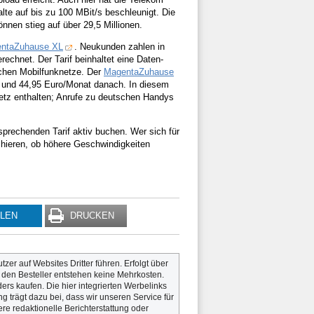
e auf bis zu 100 MBit/s beschleunigt. Die
nnen stieg auf über 29,5 Millionen.
ntaZuhause XL
. Neukunden zahlen in
chnet. Der Tarif beinhaltet eine Daten-
tschen Mobilfunknetze. Der
MagentaZuhause
n und 44,95 Euro/Monat danach. In diesem
tnetz enthalten; Anrufe zu deutschen Handys
prechenden Tarif aktiv buchen. Wer sich für
hieren, ob höhere Geschwindigkeiten
ILEN
DRUCKEN
utzer auf Websites Dritter führen. Erfolgt über
r den Besteller entstehen keine Mehrkosten.
rs kaufen. Die hier integrierten Werbelinks
g trägt dazu bei, dass wir unseren Service für
re redaktionelle Berichterstattung oder