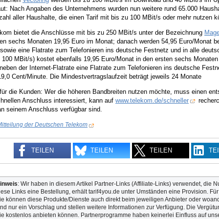
ut: Nach Angaben des Unternehmens wurden nun weitere rund 65.000 Haushalt
hl aller Haushalte, die einen Tarif mit bis zu 100 MBit/s oder mehr nutzen kö
ekom bietet die Anschlüsse mit bis zu 250 MBit/s unter der Bezeichnung
Mage
ten sechs Monaten 19,95 Euro im Monat; danach werden 54,95 Euro/Monat bere
 sowie eine Flatrate zum Telefonieren ins deutsche Festnetz und in alle deu
 100 MBit/s) kostet ebenfalls 19,95 Euro/Monat in den ersten sechs Monate
t neben der Internet-Flatrate eine Flatrate zum Telefonieren ins deutsche Fes
9,0 Cent/Minute. Die Mindestvertragslaufzeit beträgt jeweils 24 Monate
 für die Kunden: Wer die höheren Bandbreiten nutzen möchte, muss einen ents
hnellen Anschluss interessiert, kann auf
www.telekom.de/schneller
recherc
an seinem Anschluss verfügbar sind.
itteilung der Deutschen Telekom
TEILEN
TEILEN
TEILEN
TE
inweis
: Wir haben in diesem Artikel Partner-Links (Affiliate-Links) verwendet, die N
iese Links eine Bestellung, erhält tarif4you.de unter Umständen eine Provision. Fü
ie können diese Produkte/Dienste auch direkt beim jeweiligen Anbieter oder woande
ind nur ein Vorschlag und stellen weitere Informationen zur Verfügung. Die Vergütun
ie kostenlos anbieten können. Partnerprogramme haben keinerlei Einfluss auf unse