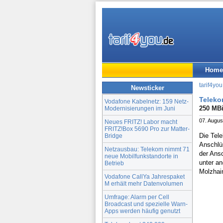
Home
tarif4you
Newsticker
Teleko
Vodafone Kabelnetz: 159 Netz-
250 MBi
Modernisierungen im Juni
07. Augus
Neues FRITZ! Labor macht
FRITZ!Box 5690 Pro zur Matter-
Die Tel
Bridge
Anschlü
Netzausbau: Telekom nimmt 71
der Ansc
neue Mobilfunkstandorte in
unter a
Betrieb
Molzhai
Vodafone CallYa Jahrespaket
M erhält mehr Datenvolumen
Umfrage: Alarm per Cell
Broadcast und spezielle Warn-
Apps werden häufig genutzt