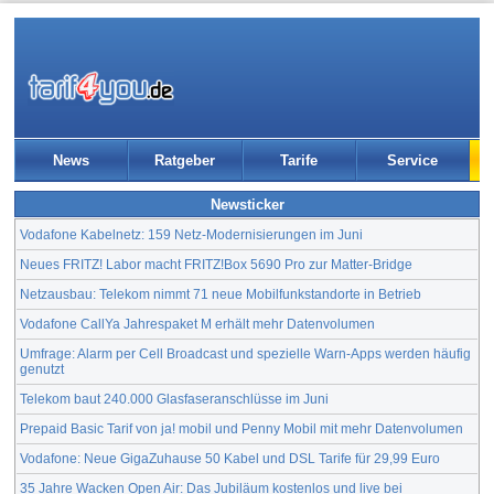
News
Ratgeber
Tarife
Service
Newsticker
Vodafone Kabelnetz: 159 Netz-Modernisierungen im Juni
Neues FRITZ! Labor macht FRITZ!Box 5690 Pro zur Matter-Bridge
Netzausbau: Telekom nimmt 71 neue Mobilfunkstandorte in Betrieb
Vodafone CallYa Jahrespaket M erhält mehr Datenvolumen
Umfrage: Alarm per Cell Broadcast und spezielle Warn-Apps werden häufig
genutzt
Telekom baut 240.000 Glasfaseranschlüsse im Juni
Prepaid Basic Tarif von ja! mobil und Penny Mobil mit mehr Datenvolumen
Vodafone: Neue GigaZuhause 50 Kabel und DSL Tarife für 29,99 Euro
35 Jahre Wacken Open Air: Das Jubiläum kostenlos und live bei