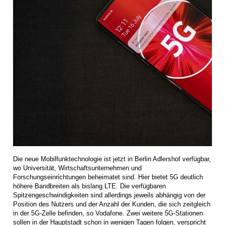
Die neue Mobilfunktechnologie ist jetzt in Berlin Adlershof verfügbar,
wo Universität, Wirtschaftsunternehmen und
Forschungseinrichtungen beheimatet sind. Hier bietet 5G deutlich
höhere Bandbreiten als bislang LTE. Die verfügbaren
Spitzengeschwindigkeiten sind allerdings jeweils abhängig von der
Position des Nutzers und der Anzahl der Kunden, die sich zeitgleich
in der 5G-Zelle befinden, so Vodafone. Zwei weitere 5G-Stationen
sollen in der Hauptstadt schon in wenigen Tagen folgen, verspricht