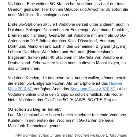
Vodafone. Eine weitere 5G Station hat Vodafone jetzt auf der Insel
Usedom gestartet. Hier können Urlauber und Anwohner ab sofort die
neue Mobilfunk-Technologie nutzen.
Erste 5G-Stationen aktiviert Vodafone derzeit unter anderem auch in
Duisburg, Solingen, Neukirchen im Erzgebirge, Wolfsburg, Frankfurt,
Bremen und Hamburg. Gestartet hat Vodafone mit mehr als 60 5G-
Antennen in 20 Städten, darunter Köln, Düsseldorf, Hamburg,
Dortmund, München und auch in den Gemeinden Birgland (Bayern),
Lohmar (Nordrhein-Westfalen) und Hattstedt (Nordfriesland).
Insgesamt funken jetzt 40 Stationen im 5G-Netz von Vodafone in
Deutschland. Zehn weitere sollen noch in diesem Monat folgen, so
das Unternehmen.
Vodafone-Kunden, die das neue Netz nutzen wollen, können bereits
die ersten 5G-Endgeräte kaufen. Als Smartphone ist das
Huawei
Mate 20 X 5G
verfügbar. Auch das
Samsung Galaxy S10 5G
ist bei
Vodafone online und in den Shops ab sofort erhältlich. Als Router
bietet Vodafone das GigaCube 5G (HUAWEI 5G CPE Pro) an.
5G schon zu Beginn beliebt
Laut Mobilfunkanbieter haben bereits »mehrere tausende Vodafone-
Kunden« in den ersten drei Wochen mit 5G-Tarifen die neue
Mobilfunk-Technologie genutzt:
»Wir konnten schon in den ersten Wochen wichtige Erfahrungen