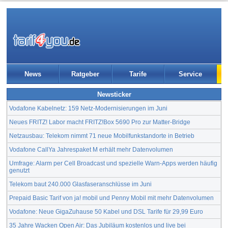
News
Ratgeber
Tarife
Service
Newsticker
Vodafone Kabelnetz: 159 Netz-Modernisierungen im Juni
Neues FRITZ! Labor macht FRITZ!Box 5690 Pro zur Matter-Bridge
Netzausbau: Telekom nimmt 71 neue Mobilfunkstandorte in Betrieb
Vodafone CallYa Jahrespaket M erhält mehr Datenvolumen
Umfrage: Alarm per Cell Broadcast und spezielle Warn-Apps werden häufig
genutzt
Telekom baut 240.000 Glasfaseranschlüsse im Juni
Prepaid Basic Tarif von ja! mobil und Penny Mobil mit mehr Datenvolumen
Vodafone: Neue GigaZuhause 50 Kabel und DSL Tarife für 29,99 Euro
35 Jahre Wacken Open Air: Das Jubiläum kostenlos und live bei