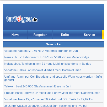
News
Ratgeber
Tarife
Service
Newsticker
Vodafone Kabelnetz: 159 Netz-Modernisierungen im Juni
Neues FRITZ! Labor macht FRITZ!Box 5690 Pro zur Matter-Bridge
Netzausbau: Telekom nimmt 71 neue Mobilfunkstandorte in Betrieb
Vodafone CallYa Jahrespaket M erhält mehr Datenvolumen
Umfrage: Alarm per Cell Broadcast und spezielle Warn-Apps werden häufig
genutzt
Telekom baut 240.000 Glasfaseranschlüsse im Juni
Prepaid Basic Tarif von ja! mobil und Penny Mobil mit mehr Datenvolumen
Vodafone: Neue GigaZuhause 50 Kabel und DSL Tarife für 29,99 Euro
35 Jahre Wacken Open Air: Das Jubiläum kostenlos und live bei