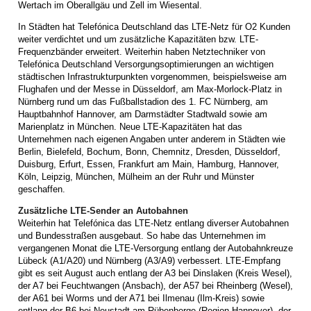
Wertach im Oberallgäu und Zell im Wiesental.
In Städten hat Telefónica Deutschland das LTE-Netz für O2 Kunden
weiter verdichtet und um zusätzliche Kapazitäten bzw. LTE-
Frequenzbänder erweitert. Weiterhin haben Netztechniker von
Telefónica Deutschland Versorgungsoptimierungen an wichtigen
städtischen Infrastrukturpunkten vorgenommen, beispielsweise am
Flughafen und der Messe in Düsseldorf, am Max-Morlock-Platz in
Nürnberg rund um das Fußballstadion des 1. FC Nürnberg, am
Hauptbahnhof Hannover, am Darmstädter Stadtwald sowie am
Marienplatz in München. Neue LTE-Kapazitäten hat das
Unternehmen nach eigenen Angaben unter anderem in Städten wie
Berlin, Bielefeld, Bochum, Bonn, Chemnitz, Dresden, Düsseldorf,
Duisburg, Erfurt, Essen, Frankfurt am Main, Hamburg, Hannover,
Köln, Leipzig, München, Mülheim an der Ruhr und Münster
geschaffen.
Zusätzliche LTE-Sender an Autobahnen
Weiterhin hat Telefónica das LTE-Netz entlang diverser Autobahnen
und Bundesstraßen ausgebaut. So habe das Unternehmen im
vergangenen Monat die LTE-Versorgung entlang der Autobahnkreuze
Lübeck (A1/A20) und Nürnberg (A3/A9) verbessert. LTE-Empfang
gibt es seit August auch entlang der A3 bei Dinslaken (Kreis Wesel),
der A7 bei Feuchtwangen (Ansbach), der A57 bei Rheinberg (Wesel),
der A61 bei Worms und der A71 bei Ilmenau (Ilm-Kreis) sowie
entlang der B6 bei Neustadt am Rübenberge (Region Hannover), der