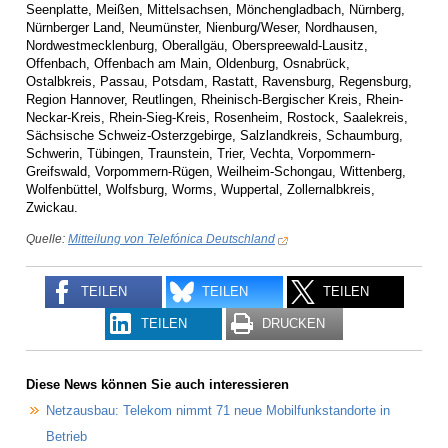
Seenplatte, Meißen, Mittelsachsen, Mönchengladbach, Nürnberg,
Nürnberger Land, Neumünster, Nienburg/Weser, Nordhausen,
Nordwestmecklenburg, Oberallgäu, Oberspreewald-Lausitz,
Offenbach, Offenbach am Main, Oldenburg, Osnabrück,
Ostalbkreis, Passau, Potsdam, Rastatt, Ravensburg, Regensburg,
Region Hannover, Reutlingen, Rheinisch-Bergischer Kreis, Rhein-
Neckar-Kreis, Rhein-Sieg-Kreis, Rosenheim, Rostock, Saalekreis,
Sächsische Schweiz-Osterzgebirge, Salzlandkreis, Schaumburg,
Schwerin, Tübingen, Traunstein, Trier, Vechta, Vorpommern-
Greifswald, Vorpommern-Rügen, Weilheim-Schongau, Wittenberg,
Wolfenbüttel, Wolfsburg, Worms, Wuppertal, Zollernalbkreis,
Zwickau.
Quelle:
Mitteilung von Telefónica Deutschland
TEILEN
TEILEN
TEILEN
TEILEN
DRUCKEN
Diese News können Sie auch interessieren
Netzausbau: Telekom nimmt 71 neue Mobilfunkstandorte in
Betrieb