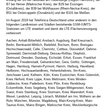
B7 bei Hemer (Märkischer Kreis), der B29 bei Essingen
(Ostalbkreis), der B39 bei Mühlhausen (Rhein-Neckar-Kreis), der
B51 bei Ostercappeln (Osnabrück) und der B101 bei Meißen.
Im August 2019 hat Telefónica Deutschland unter anderem in den
folgenden Landkreisen und Städten bestehende GSM-/UMTS-
Stationen um LTE erweitert und damit die LTE-Flächenversorgung
verbessert:
Aachen, Anhalt-Bitterfeld, Ansbach, Augsburg, Bad Kreuznach,
Berlin, Bernkastel-Wittlich, Bielefeld, Bochum, Bonn, Breisgau-
Hochschwarzwald, Celle, Chemnitz, Cottbus, Düsseldorf, Dahme-
Spreewald, Darmstadt-Dieburg, Dessau-Roßlau, Diepholz,
Dortmund, Dresden, Duisburg, Eichstätt, Erfurt, Essen, Frankfurt
am Main, Freudenstadt, Gelsenkirchen, Gera, Görlitz, Göttingen,
Hagen, Hamburg, Hameln-Pyrmont, Hamm, Harburg, Havelland,
Heilbronn, Hochsauerlandkreis, Hohenlohekreis, Ilm-Kreis,
Jerichower Land, Kelheim, Köln, Kreis Euskirchen, Kreis Gütersloh,
Kreis Herford, Kreis Lippe, Kreis Mettmann, Kreis Minden-
Lübbecke, Kreis Paderborn, Kreis Plön, Kreis Rendsburg-
Eckernförde, Kreis Segeberg, Kreis Siegen-Wittgenstein, Kreis
Soest, Kreis Steinburg, Kreis Stormarn, Kreis Warendorf, Kreis
Wesel, Landshut, Leipzig, Lörrach, Mühldorf am Inn, Mülheim an der
Ruhr, München, Münster, Magdeburg, Main-Kinzig-Kreis, Main-
Taunus-Kreis, Mainz-Bingen, Märkischer Kreis, Mecklenburgische