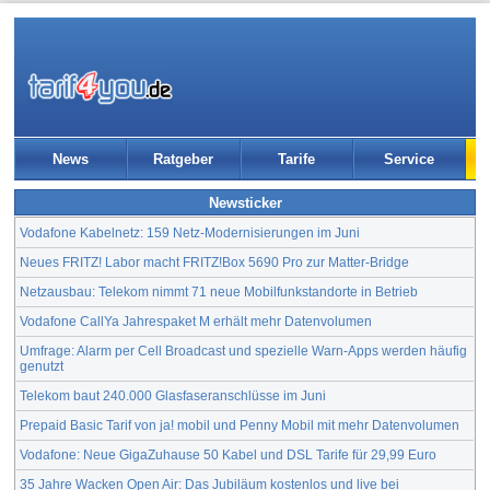
News
Ratgeber
Tarife
Service
Newsticker
Vodafone Kabelnetz: 159 Netz-Modernisierungen im Juni
Neues FRITZ! Labor macht FRITZ!Box 5690 Pro zur Matter-Bridge
Netzausbau: Telekom nimmt 71 neue Mobilfunkstandorte in Betrieb
Vodafone CallYa Jahrespaket M erhält mehr Datenvolumen
Umfrage: Alarm per Cell Broadcast und spezielle Warn-Apps werden häufig
genutzt
Telekom baut 240.000 Glasfaseranschlüsse im Juni
Prepaid Basic Tarif von ja! mobil und Penny Mobil mit mehr Datenvolumen
Vodafone: Neue GigaZuhause 50 Kabel und DSL Tarife für 29,99 Euro
35 Jahre Wacken Open Air: Das Jubiläum kostenlos und live bei