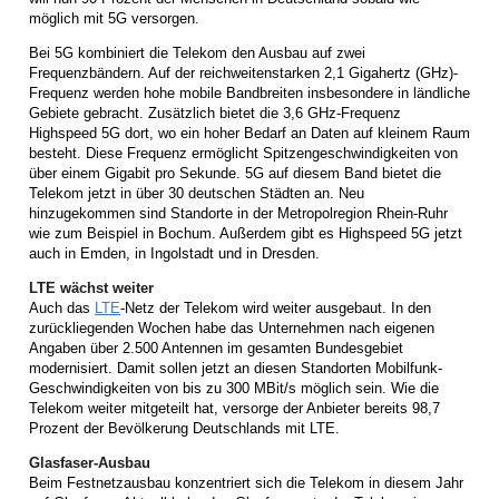
möglich mit 5G versorgen.
Bei 5G kombiniert die Telekom den Ausbau auf zwei
Frequenzbändern. Auf der reichweitenstarken 2,1 Gigahertz (GHz)-
Frequenz werden hohe mobile Bandbreiten insbesondere in ländliche
Gebiete gebracht. Zusätzlich bietet die 3,6 GHz-Frequenz
Highspeed 5G dort, wo ein hoher Bedarf an Daten auf kleinem Raum
besteht. Diese Frequenz ermöglicht Spitzengeschwindigkeiten von
über einem Gigabit pro Sekunde. 5G auf diesem Band bietet die
Telekom jetzt in über 30 deutschen Städten an. Neu
hinzugekommen sind Standorte in der Metropolregion Rhein-Ruhr
wie zum Beispiel in Bochum. Außerdem gibt es Highspeed 5G jetzt
auch in Emden, in Ingolstadt und in Dresden.
LTE wächst weiter
Auch das
LTE
-Netz der Telekom wird weiter ausgebaut. In den
zurückliegenden Wochen habe das Unternehmen nach eigenen
Angaben über 2.500 Antennen im gesamten Bundesgebiet
modernisiert. Damit sollen jetzt an diesen Standorten Mobilfunk-
Geschwindigkeiten von bis zu 300 MBit/s möglich sein. Wie die
Telekom weiter mitgeteilt hat, versorge der Anbieter bereits 98,7
Prozent der Bevölkerung Deutschlands mit LTE.
Glasfaser-Ausbau
Beim Festnetzausbau konzentriert sich die Telekom in diesem Jahr