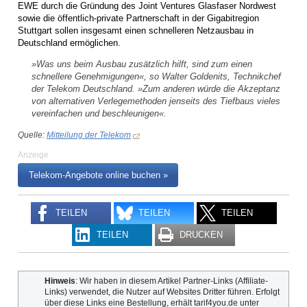
EWE durch die Gründung des Joint Ventures Glasfaser Nordwest
sowie die öffentlich-private Partnerschaft in der Gigabitregion
Stuttgart sollen insgesamt einen schnelleren Netzausbau in
Deutschland ermöglichen.
»Was uns beim Ausbau zusätzlich hilft, sind zum einen
schnellere Genehmigungen«, so Walter Goldenits, Technikchef
der Telekom Deutschland. »Zum anderen würde die Akzeptanz
von alternativen Verlegemethoden jenseits des Tiefbaus vieles
vereinfachen und beschleunigen«.
Quelle:
Mitteilung der Telekom
Anzeige
Telekom-Angebote online buchen »
TEILEN
TEILEN
TEILEN
TEILEN
DRUCKEN
Hinweis
: Wir haben in diesem Artikel Partner-Links (Affiliate-
Links) verwendet, die Nutzer auf Websites Dritter führen. Erfolgt
über diese Links eine Bestellung, erhält tarif4you.de unter