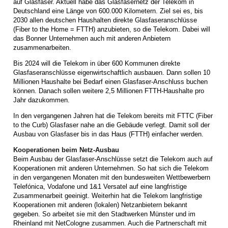
auf Glasfaser. Aktuell habe das Glasfasernetz der Telekom in
Deutschland eine Länge von 600.000 Kilometern. Ziel sei es, bis
2030 allen deutschen Haushalten direkte Glasfaseranschlüsse
(Fiber to the Home = FTTH) anzubieten, so die Telekom. Dabei will
das Bonner Unternehmen auch mit anderen Anbietern
zusammenarbeiten.
Bis 2024 will die Telekom in über 600 Kommunen direkte
Glasfaseranschlüsse eigenwirtschaftlich ausbauen. Dann sollen 10
Millionen Haushalte bei Bedarf einen Glasfaser-Anschluss buchen
können. Danach sollen weitere 2,5 Millionen FTTH-Haushalte pro
Jahr dazukommen.
In den vergangenen Jahren hat die Telekom bereits mit FTTC (Fiber
to the Curb) Glasfaser nahe an die Gebäude verlegt. Damit soll der
Ausbau von Glasfaser bis in das Haus (FTTH) einfacher werden.
Kooperationen beim Netz-Ausbau
Beim Ausbau der Glasfaser-Anschlüsse setzt die Telekom auch auf
Kooperationen mit anderen Unternehmen. So hat sich die Telekom
in den vergangenen Monaten mit den bundesweiten Wettbewerbern
Telefónica, Vodafone und 1&1 Versatel auf eine langfristige
Zusammenarbeit geeinigt. Weiterhin hat die Telekom langfristige
Kooperationen mit anderen (lokalen) Netzanbietern bekannt
gegeben. So arbeitet sie mit den Stadtwerken Münster und im
Rheinland mit NetCologne zusammen. Auch die Partnerschaft mit