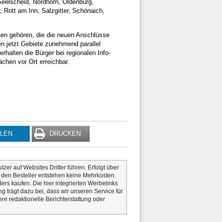
eelscheid, Nordhorn, Oldenburg,
Rott am Inn, Salzgitter, Schönaich,
ten gehören, die die neuen Anschlüsse
n jetzt Gebiete zunehmend parallel
halten die Bürger bei regionalen Info-
chen vor Ort erreichbar.
ILEN
DRUCKEN
utzer auf Websites Dritter führen. Erfolgt über
r den Besteller entstehen keine Mehrkosten.
rs kaufen. Die hier integrierten Werbelinks
g trägt dazu bei, dass wir unseren Service für
re redaktionelle Berichterstattung oder