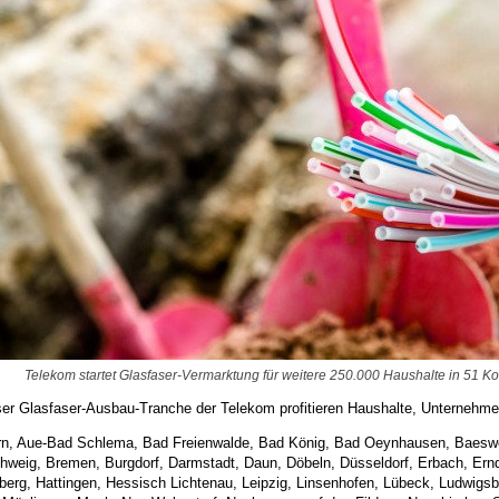
Telekom startet Glasfaser-Vermarktung für weitere 250.000 Haushalte in 51 
ser Glasfaser-Ausbau-Tranche der Telekom profitieren Haushalte, Unternehme
rn, Aue-Bad Schlema, Bad Freienwalde, Bad König, Bad Oeynhausen, Baeswei
hweig, Bremen, Burgdorf, Darmstadt, Daun, Döbeln, Düsseldorf, Erbach, Ernd
berg, Hattingen, Hessisch Lichtenau, Leipzig, Linsenhofen, Lübeck, Ludwigs