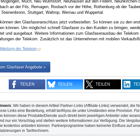
 Möglingen, Much, Neu Wulmstorf, Neuhausen auf den Fildern, Neunkirchen-S
bach an der Fils, Remagen, Rosbach vor der Höhe, Rothenburg ob der Tauber, 
 Steinenbronn, Stuttgart, Waltrop, Wernau und Wuppertal.
können den Glasfaseranschluss jetzt vorbestellen. So können sie zu den ers
en können. Um möglichst schnell Glasfaser zu den Kunden zu bringen, werde
et und ausgebaut. Weitere Informationen zum Glasfaserausbau der Telekom er
ltungen der Telekom. Zusätzlich ist das Unternehmen mit mobilen Verkaufsflä
itteilung der Telekom
om Glasfaser Angebote »
TEILEN
TEILEN
TEILEN
TE
inweis
: Wir haben in diesem Artikel Partner-Links (Affiliate-Links) verwendet, die N
iese Links eine Bestellung, erhält tarif4you.de unter Umständen eine Provision. Fü
ie können diese Produkte/Dienste auch direkt beim jeweiligen Anbieter oder woande
ind nur ein Vorschlag und stellen weitere Informationen zur Verfügung. Die Vergütun
ie kostenlos anbieten können. Partnerprogramme haben keinerlei Einfluss auf unse
latzierungen in Tarifrechnern.