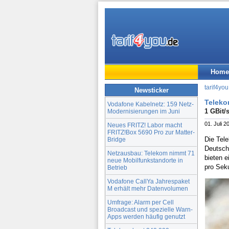
Home
tarif4you
Newsticker
Teleko
Vodafone Kabelnetz: 159 Netz-
1 GBit/
Modernisierungen im Juni
01. Juli 2
Neues FRITZ! Labor macht
FRITZ!Box 5690 Pro zur Matter-
Die Tel
Bridge
Deutsch
Netzausbau: Telekom nimmt 71
bieten 
neue Mobilfunkstandorte in
pro Sek
Betrieb
Vodafone CallYa Jahrespaket
M erhält mehr Datenvolumen
Umfrage: Alarm per Cell
Broadcast und spezielle Warn-
Apps werden häufig genutzt