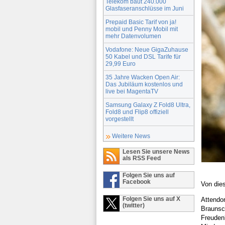
Telekom baut 240.000
Glasfaseranschlüsse im Juni
Prepaid Basic Tarif von ja!
mobil und Penny Mobil mit
mehr Datenvolumen
Vodafone: Neue GigaZuhause
50 Kabel und DSL Tarife für
29,99 Euro
35 Jahre Wacken Open Air:
Das Jubiläum kostenlos und
live bei MagentaTV
Samsung Galaxy Z Fold8 Ultra,
Fold8 und Flip8 offiziell
vorgestellt
Weitere News
Lesen Sie unsere News
als RSS Feed
Folgen Sie uns auf
Facebook
Von die
Folgen Sie uns auf X
Attendo
(twitter)
Braunsc
Freuden