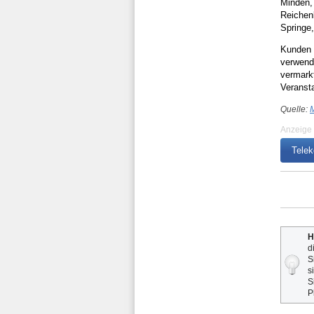
Minden,
Reichen
Springe,
Kunden 
verwend
vermarkt
Veransta
Quelle:
M
Anzeige
Telek
H
d
S
s
S
P