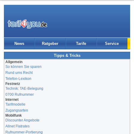
News
Ratgeber
Tarife
Service
Tipps & Tricks
Allgemein
So können Sie sparen
Rund ums Recht
Telefon-Lexikon
Festnetz
Technik: TAE-Belegung
0700 Rufnummer
Internet
Tarifmodelle
Zugangsarten
Mobilfunk
Discounter Angebote
Allnet Flatrates
Rufnummer-Portierung