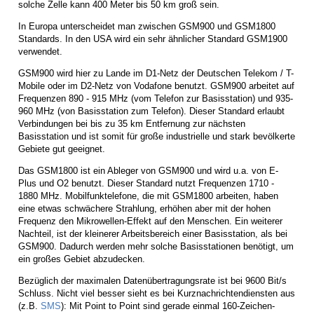
solche Zelle kann 400 Meter bis 50 km groß sein.
In Europa unterscheidet man zwischen GSM900 und GSM1800
Standards. In den USA wird ein sehr ähnlicher Standard GSM1900
verwendet.
GSM900 wird hier zu Lande im D1-Netz der Deutschen Telekom / T-
Mobile oder im D2-Netz von Vodafone benutzt. GSM900 arbeitet auf
Frequenzen 890 - 915 MHz (vom Telefon zur Basisstation) und 935-
960 MHz (von Basisstation zum Telefon). Dieser Standard erlaubt
Verbindungen bei bis zu 35 km Entfernung zur nächsten
Basisstation und ist somit für große industrielle und stark bevölkerte
Gebiete gut geeignet.
Das GSM1800 ist ein Ableger von GSM900 und wird u.a. von E-
Plus und O2 benutzt. Dieser Standard nutzt Frequenzen 1710 -
1880 MHz. Mobilfunktelefone, die mit GSM1800 arbeiten, haben
eine etwas schwächere Strahlung, erhöhen aber mit der hohen
Frequenz den Mikrowellen-Effekt auf den Menschen. Ein weiterer
Nachteil, ist der kleinerer Arbeitsbereich einer Basisstation, als bei
GSM900. Dadurch werden mehr solche Basisstationen benötigt, um
ein großes Gebiet abzudecken.
Bezüglich der maximalen Datenübertragungsrate ist bei 9600 Bit/s
Schluss. Nicht viel besser sieht es bei Kurznachrichtendiensten aus
(z.B.
SMS
): Mit Point to Point sind gerade einmal 160-Zeichen-