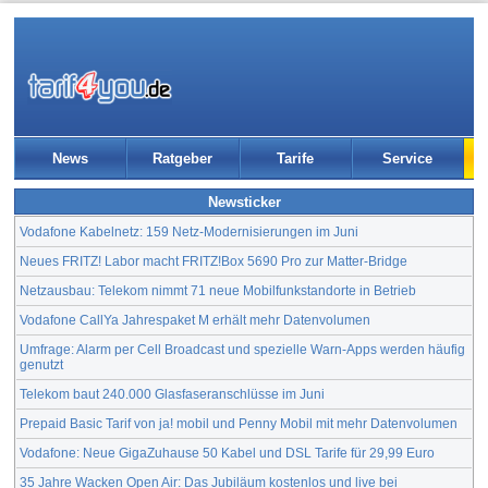
News
Ratgeber
Tarife
Service
Newsticker
Vodafone Kabelnetz: 159 Netz-Modernisierungen im Juni
Neues FRITZ! Labor macht FRITZ!Box 5690 Pro zur Matter-Bridge
Netzausbau: Telekom nimmt 71 neue Mobilfunkstandorte in Betrieb
Vodafone CallYa Jahrespaket M erhält mehr Datenvolumen
Umfrage: Alarm per Cell Broadcast und spezielle Warn-Apps werden häufig
genutzt
Telekom baut 240.000 Glasfaseranschlüsse im Juni
Prepaid Basic Tarif von ja! mobil und Penny Mobil mit mehr Datenvolumen
Vodafone: Neue GigaZuhause 50 Kabel und DSL Tarife für 29,99 Euro
35 Jahre Wacken Open Air: Das Jubiläum kostenlos und live bei