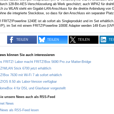
durch 128-Bit-AES-Verschlüsselung ab Werk geschützt; auch WPA2 für drahtlo
ich zu WLAN steht ein Gigabit-LAN-Anschluss für die direkte Anbindung von G
ne die integrierte Steckdose, so dass für den Anschluss ein separater Platz 
FRITZ!Powerline 1240E ist ab sofort als Singleprodukt und im Set erhältlich
VP), im Set mit einem FRITZ!Powerline 1000E Adapter werden 149 Euro (UVP) 
TEILEN
TEILEN
TEILEN
TE
ews können Sie auch interessieren
s FRITZ! Labor macht FRITZ!Box 5690 Pro zur Matter-Bridge
Z!WLAN Stick 6700 jetzt erhältlich
Z!Box 7630 mit Wi-Fi 7 ab sofort erhätlich
Z!OS 8.50 als Labor-Version verfügbar
omeBox 4 für DSL und Glasfaser vorgestellt
ie unsere News auch als RSS-Feed
rnet News
 News als RSS-Feed lesen