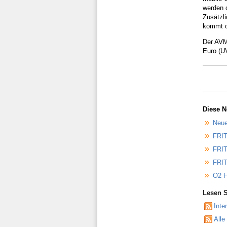
werden 
Zusätzl
kommt oh
Der AVM 
Euro (U
Diese N
Neue
FRIT
FRIT
FRIT
O2 H
Lesen S
Inte
Alle