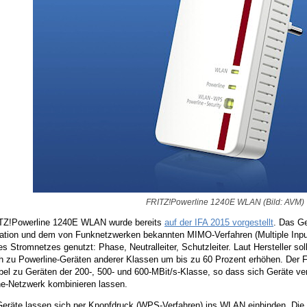
FRITZ!Powerline 1240E WLAN (Bild: AVM)
TZ!Powerline 1240E WLAN wurde bereits
auf der IFA 2015 vorgestellt
. Das Ge
kation und dem von Funknetzwerken bekannten MIMO-Verfahren (Multiple Input 
s Stromnetzes genutzt: Phase, Neutralleiter, Schutzleiter. Laut Hersteller so
ch zu Powerline-Geräten anderer Klassen um bis zu 60 Prozent erhöhen. Der
bel zu Geräten der 200-, 500- und 600-MBit/s-Klasse, so dass sich Geräte v
ne-Netzwerk kombinieren lassen.
Geräte lassen sich per Knopfdruck (WPS-Verfahren) ins WLAN einbinden. Di