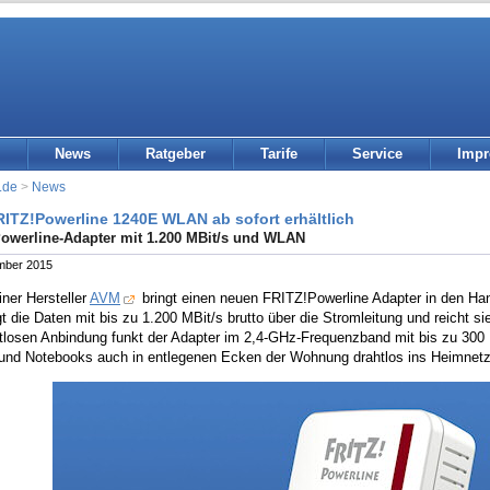
News
Ratgeber
Tarife
Service
Imp
.de
>
News
ITZ!Powerline 1240E WLAN ab sofort erhältlich
owerline-Adapter mit 1.200 MBit/s und WLAN
mber 2015
iner Hersteller
AVM
bringt einen neuen FRITZ!Powerline Adapter in den H
 die Daten mit bis zu 1.200 MBit/s brutto über die Stromleitung und reicht s
htlosen Anbindung funkt der Adapter im 2,4-GHz-Frequenzband mit bis zu 300 
 und Notebooks auch in entlegenen Ecken der Wohnung drahtlos ins Heimnetz