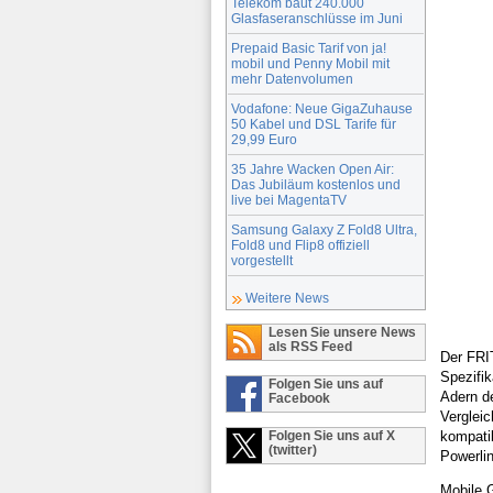
Telekom baut 240.000
Glasfaseranschlüsse im Juni
Prepaid Basic Tarif von ja!
mobil und Penny Mobil mit
mehr Datenvolumen
Vodafone: Neue GigaZuhause
50 Kabel und DSL Tarife für
29,99 Euro
35 Jahre Wacken Open Air:
Das Jubiläum kostenlos und
live bei MagentaTV
Samsung Galaxy Z Fold8 Ultra,
Fold8 und Flip8 offiziell
vorgestellt
Weitere News
Lesen Sie unsere News
als RSS Feed
Der FRI
Spezifi
Folgen Sie uns auf
Adern de
Facebook
Verglei
kompati
Folgen Sie uns auf X
(twitter)
Powerli
Mobile 