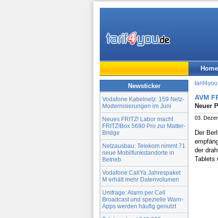
Home
tarif4you
Newsticker
AVM FR
Vodafone Kabelnetz: 159 Netz-
Neuer P
Modernisierungen im Juni
03. Deze
Neues FRITZ! Labor macht
FRITZ!Box 5690 Pro zur Matter-
Der Berl
Bridge
empfängt
Netzausbau: Telekom nimmt 71
der dra
neue Mobilfunkstandorte in
Tablets
Betrieb
Vodafone CallYa Jahrespaket
M erhält mehr Datenvolumen
Umfrage: Alarm per Cell
Broadcast und spezielle Warn-
Apps werden häufig genutzt