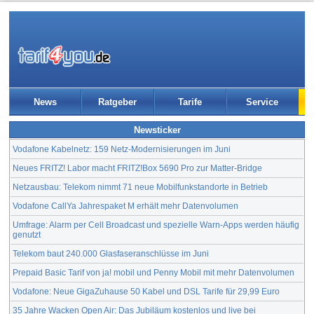
News
Ratgeber
Tarife
Service
Newsticker
Vodafone Kabelnetz: 159 Netz-Modernisierungen im Juni
Neues FRITZ! Labor macht FRITZ!Box 5690 Pro zur Matter-Bridge
Netzausbau: Telekom nimmt 71 neue Mobilfunkstandorte in Betrieb
Vodafone CallYa Jahrespaket M erhält mehr Datenvolumen
Umfrage: Alarm per Cell Broadcast und spezielle Warn-Apps werden häufig
genutzt
Telekom baut 240.000 Glasfaseranschlüsse im Juni
Prepaid Basic Tarif von ja! mobil und Penny Mobil mit mehr Datenvolumen
Vodafone: Neue GigaZuhause 50 Kabel und DSL Tarife für 29,99 Euro
35 Jahre Wacken Open Air: Das Jubiläum kostenlos und live bei