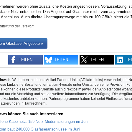
ernehmen werden ohne zusätzliche Kosten angeschlossen. Voraussetzung ist, 
sfaser-Netz entscheiden. Das Angebot auf Glasfaser reicht vom asymmetris
 Anschluss. Auch direkte Übertragungswege mit bis zu 100 GBit/s bietet die
Mitteilung der Telekom
om Glasfaser Angebote »
TEILEN
TEILEN
TEILEN
TE
inweis
: Wir haben in diesem Artikel Partner-Links (Affiliate-Links) verwendet, die N
iese Links eine Bestellung, erhält tarif4you.de unter Umständen eine Provision. Fü
ie können diese Produkte/Dienste auch direkt beim jeweiligen Anbieter oder woande
ind nur ein Vorschlag und stellen weitere Informationen zur Verfügung. Die Vergütun
ie kostenlos anbieten können. Partnerprogramme haben keinerlei Einfluss auf unse
latzierungen in Tarifrechnern.
ews können Sie auch interessieren
fone Kabelnetz: 159 Netz-Modernisierungen im Juni
kom baut 240.000 Glasfaseranschlüsse im Juni