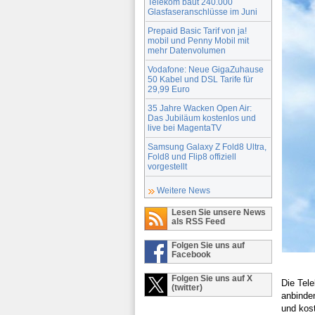
Telekom baut 240.000
Glasfaseranschlüsse im Juni
Prepaid Basic Tarif von ja!
mobil und Penny Mobil mit
mehr Datenvolumen
Vodafone: Neue GigaZuhause
50 Kabel und DSL Tarife für
29,99 Euro
35 Jahre Wacken Open Air:
Das Jubiläum kostenlos und
live bei MagentaTV
Samsung Galaxy Z Fold8 Ultra,
Fold8 und Flip8 offiziell
vorgestellt
Weitere News
Lesen Sie unsere News
als RSS Feed
Folgen Sie uns auf
Facebook
Folgen Sie uns auf X
Die Tele
(twitter)
anbinde
und kost