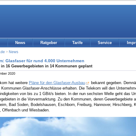
News
Ratgeber
Tarife
Service
Imp
.de
>
News
m: Glasfaser für rund 4.000 Unternehmen
 in 16 Gewerbegebieten in 14 Kommunen geplant
ember 2020
ekom hat weitere
Pläne für den Glasfaser-Ausbau
bekannt gegeben. Demnäc
n Kommunen Glasfaser-Anschlüsse erhalten. Die Telekom will den Unternehm
digkeiten von bis zu 1 GBit/s bieten. In der nun sechsten Welle geht das Un
gebieten in die Vorvermarktung. Zu den Kommunen, deren Gewerbegebiete a
eim, Bad Soden, Bodelshausen, Eschborn, Freiburg, Hannover, Hirschberg, Ka
f, Offenbach und Wiesbaden.