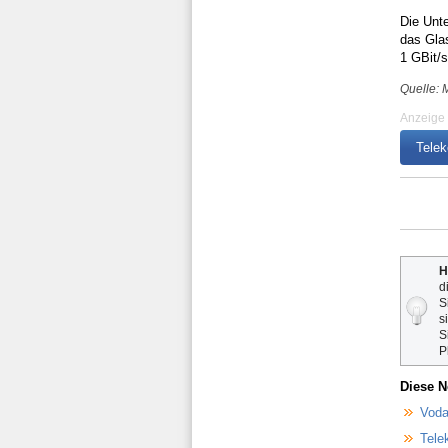
Die Unt
das Gla
1 GBit/s
Quelle: 
Anzeige
Telek
H
d
S
s
S
P
Diese N
Voda
Tele