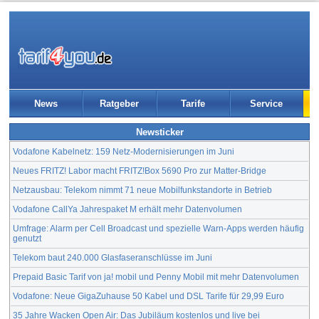
News
Ratgeber
Tarife
Service
Newsticker
Vodafone Kabelnetz: 159 Netz-Modernisierungen im Juni
Neues FRITZ! Labor macht FRITZ!Box 5690 Pro zur Matter-Bridge
Netzausbau: Telekom nimmt 71 neue Mobilfunkstandorte in Betrieb
Vodafone CallYa Jahrespaket M erhält mehr Datenvolumen
Umfrage: Alarm per Cell Broadcast und spezielle Warn-Apps werden häufig
genutzt
Telekom baut 240.000 Glasfaseranschlüsse im Juni
Prepaid Basic Tarif von ja! mobil und Penny Mobil mit mehr Datenvolumen
Vodafone: Neue GigaZuhause 50 Kabel und DSL Tarife für 29,99 Euro
35 Jahre Wacken Open Air: Das Jubiläum kostenlos und live bei