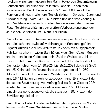
Telekom erzielt zum vierzehnten Mal in Folge den Gesamtsieg in
Deutschland und erhält wie im letzten Jahr die Gesamtnote
»überragend«. Der Anbieter erreicht 970 von 1.000 möglichen
Punkten und liegt in allen drei Testdisziplinen – Sprache, Daten und
Crowdsourcing – vorn. Mit 924 Punkten und der Note »sehr gut«
folgt Vodafone und erreicht in allen Testdisziplinen den zweiten
Platz. Telefónica erhält mit der größten Verbesserung unter den
deutschen Betreibern um 14 auf 909 Punkte.
Die Telefonie- und Datenmessungen wurden per Drivetests in Groß-
und Kleinstädten sowie auf Verbindungsstraßen durchgeführt.
Ergänzt wurden sie durch Walktests in Zonen mit ausgeprägtem
Publikumsverkehr – wie in Bahnhöfen, Flughäfen, Cafés, Museen
und in öffentlichen Verkehrsmitteln. Zu den Walktests zählten
zudem Fahrten mit der Bahn auf Fern- und Nahverkehrsstrecken.
Die Tester fuhren vom 14.10.2024 bis 25.10.2024 durch 23 Groß-
und 25 Kleinstädte in Deutschland und legten dabei 11.030
Kilometer zurück. Hinzu kamen Walktests in 11 Städten. So wurden
rund 16,4 Millionen Einwohner abgedeckt, rund 19,7 Prozent der
deutschen Bevölkerung. Von Anfang Mai bis Mitte Oktober 2024
wurden für die Crowdsourcing-Analysen rund 16,5 Milliarden
Einzelmesswerte ausgewertet, die statistisch 100 Prozent der
Bevölkerung abdecken.
Beim Thema Daten konnte die Telekom ihr Ergebnis vom Vorjahr
halten, so die Tester. Telefónica habe sich um zwei Punkte