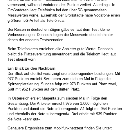
verbessert, während Vodafone drei Punkte verliert. Allerdings: In
Großstädten liegt Telefónica bei den über 5G gesammelten
Messwerten vorne, außerhalb der Großstädte habe Vodafone einen
größeren 5G-Anteil als Telefónica.
Bei Reisen in deutschen Zügen gäbe es laut dem Test kleine
Verbesserungen. Dennoch liegen die Messwerte deutlich hinter
denen der anderen Testszenarien.
Beim Telefonieren erreichen alle Anbieter gute Werte. Dennoch
bleibt die Plätzevereiltung unverändert und die Telekom liegt laut
Test überall vorn.
Ein Blick zu den Nachbarn
Der Blick auf die Schweiz zeigt drei »überragende« Leistungen: Mit
977 Punkten erreicht Swisscom zum siebten Mal in Folge die
Spitzenplatzierung. Sunrise folgt mit 973 Punkten auf Platz zwei,
Salt mit 952 Punkten auf dem dritten Platz.
In Österreich erzielt Magenta zum siebten Mal in Folge den
Gesamtsieg. Der Anbieter erreicht 975 von 1.000 möglichen
Punkten und damit die Note »überragend«. A1 folgt mit 954 Punkten
und ebenfalls der Note »überragend«. Drei erhält mit 939 Punkten
die Note »sehr gut«.
Genauere Ergebnisse zum Mobilfunknetztest finden Sie unter: