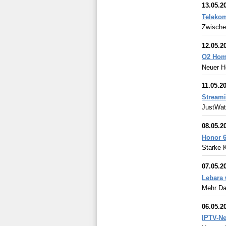
13.05.2
Telekom
Zwischen
12.05.2
O2 Home
Neuer He
11.05.2
Stream
JustWatc
08.05.2
Honor 6
Starke 
07.05.2
Lebara 
Mehr Da
06.05.2
IPTV-Ne