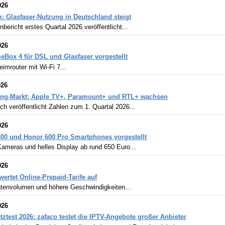
026
: Glasfaser-Nutzung in Deutschland steigt
bericht erstes Quartal 2026 veröffentlicht...
026
Box 4 für DSL und Glasfaser vorgestellt
imrouter mit Wi-Fi 7...
026
ing-Markt: Apple TV+, Paramount+ und RTL+ wachsen
h veröffentlicht Zahlen zum 1. Quartal 2026...
026
00 und Honor 600 Pro Smartphones vorgestellt
Kameras und helles Display ab rund 650 Euro...
026
wertet Online-Prepaid-Tarife auf
tenvolumen und höhere Geschwindigkeiten...
026
tztest 2026: zafaco testet die IPTV-Angebote großer Anbieter