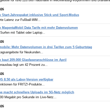
gebote für rund 220.000 Haushalte in Mecklenburg-Vorpommern und Brandenb
026
v Start-Jahrespaket inklusive Stick und Sport-Modus
rte Latenz zur Fußball-WM...
 MagentaMobil Data Tarife mit mehr Datenvolumen
Surfen mit Tablet oder Laptop...
026
obile: Mehr Datenvolumen in drei Tarifen zum 5 Geburtstag
tagsangebote für Neukunden...
 baut 209.000 Glasfaseranschlüsse im April
erausbau legt um 42 Prozent zu...
026
S 8.50 als Labor-Version verfügbar
nktionen für FRITZ!-Produkte...
e macht schnellere Uploads im 5G-Netz möglich
200 Megabit pro Sekunde im Live-Netz...
026