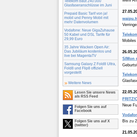
Mehr An
Telekom baut 240.000
Glasfaseranschlüsse im Juni
27.05.2
Prepaid Basic Tarif von ja!
mobil und Penny Mobil mit
waipu.t
mehr Datenvolumen
Verringe
Vodafone: Neue GigaZuhause
Telekom
50 Kabel und DSL Tarife für
29,99 Euro
Mobiles 
35 Jahre Wacken Open Air:
Das Jubiläum kostenlos und
26.05.2
live bei MagentaTV
SIMon m
Samsung Galaxy Z Fold8 Ultra,
Geburts
Fold8 und Flip8 offiziell
vorgestellt
Telekom
Glasfas
Weitere News
22.05.2
Lesen Sie unsere News
als RSS Feed
FRITZ!O
Neue Fu
Folgen Sie uns auf
Facebook
Vodafon
Bis zu 
Folgen Sie uns auf X
(twitter)
21.05.2