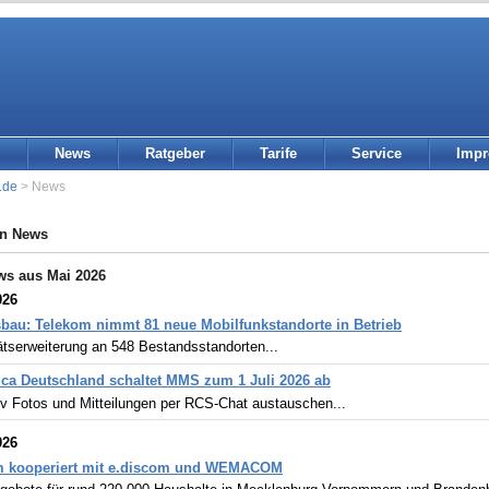
News
Ratgeber
Tarife
Service
Imp
.de
> News
in News
ws aus Mai 2026
026
bau: Telekom nimmt 81 neue Mobilfunkstandorte in Betrieb
ätserweiterung an 548 Bestandsstandorten...
ica Deutschland schaltet MMS zum 1 Juli 2026 ab
iv Fotos und Mitteilungen per RCS-Chat austauschen...
026
m kooperiert mit e.discom und WEMACOM