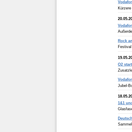
Vodafon
Kürzere 
20.05.2
Vodafon
Außerde
Rock am
Festival
19.05.2
O2 star
Zusatzle
Vodafon
Jubel-Bo
18.05.2
1&1 und
Glasfase
Deutsch
Sammelpl