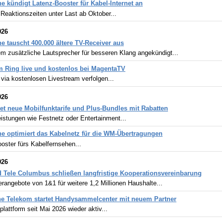
e kündigt Latenz-Booster für Kabel-Internet an
Reaktionszeiten unter Last ab Oktober...
026
e tauscht 400.000 ältere TV-Receiver aus
m zusätzliche Lautsprecher für besseren Klang angekündigt...
 Ring live und kostenlos bei MagentaTV
 via kostenlosen Livestream verfolgen...
026
tet neue Mobilfunktarife und Plus-Bundles mit Rabatten
istungen wie Festnetz oder Entertainment...
e optimiert das Kabelnetz für die WM-Übertragungen
oster fürs Kabelfernsehen...
026
 Tele Columbus schließen langfristige Kooperationsvereinbarung
rangebote von 1&1 für weitere 1,2 Millionen Haushalte...
e Telekom startet Handysammelcenter mit neuem Partner
attform seit Mai 2026 wieder aktiv...