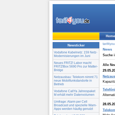
Home
tarif4you
Newsticker
News
Vodafone Kabelnetz: 159 Netz-
Suche 
Modernisierungen im Juni
Neues FRITZ! Labor macht
Alle Ne
FRITZ!Box 5690 Pro zur Matter-
Bridge
29.05.2
Netzaus
Netzausbau: Telekom nimmt 71
neue Mobilfunkstandorte in
Kapazit
Betrieb
Telefón
Vodafone CallYa Jahrespaket
M erhält mehr Datenvolumen
Alternat
Umfrage: Alarm per Cell
28.05.2
Broadcast und spezielle Warn-
Apps werden häufig genutzt
Teleko