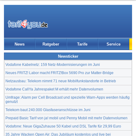
News
Ratgeber
Tarife
Service
Newsticker
Vodafone Kabelnetz: 159 Netz-Modernisierungen im Juni
Neues FRITZ! Labor macht FRITZ!Box 5690 Pro zur Matter-Bridge
Netzausbau: Telekom nimmt 71 neue Mobilfunkstandorte in Betrieb
Vodafone CallYa Jahrespaket M erhält mehr Datenvolumen
Umfrage: Alarm per Cell Broadcast und spezielle Warn-Apps werden häufig
genutzt
Telekom baut 240.000 Glasfaseranschlüsse im Juni
Prepaid Basic Tarif von ja! mobil und Penny Mobil mit mehr Datenvolumen
Vodafone: Neue GigaZuhause 50 Kabel und DSL Tarife für 29,99 Euro
35 Jahre Wacken Open Air: Das Jubiläum kostenlos und live bei