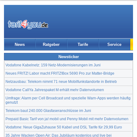
News
Ratgeber
Tarife
Service
Newsticker
Vodafone Kabelnetz: 159 Netz-Modernisierungen im Juni
Neues FRITZ! Labor macht FRITZ!Box 5690 Pro zur Matter-Bridge
Netzausbau: Telekom nimmt 71 neue Mobilfunkstandorte in Betrieb
Vodafone CallYa Jahrespaket M erhält mehr Datenvolumen
Umfrage: Alarm per Cell Broadcast und spezielle Warn-Apps werden häufig
genutzt
Telekom baut 240.000 Glasfaseranschlüsse im Juni
Prepaid Basic Tarif von ja! mobil und Penny Mobil mit mehr Datenvolumen
Vodafone: Neue GigaZuhause 50 Kabel und DSL Tarife für 29,99 Euro
35 Jahre Wacken Open Air: Das Jubiläum kostenlos und live bei