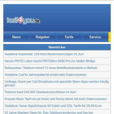
News
Ratgeber
Tarife
Service
Newsticker
Vodafone Kabelnetz: 159 Netz-Modernisierungen im Juni
Neues FRITZ! Labor macht FRITZ!Box 5690 Pro zur Matter-Bridge
Netzausbau: Telekom nimmt 71 neue Mobilfunkstandorte in Betrieb
Vodafone CallYa Jahrespaket M erhält mehr Datenvolumen
Umfrage: Alarm per Cell Broadcast und spezielle Warn-Apps werden häufig
genutzt
Telekom baut 240.000 Glasfaseranschlüsse im Juni
Prepaid Basic Tarif von ja! mobil und Penny Mobil mit mehr Datenvolumen
Vodafone: Neue GigaZuhause 50 Kabel und DSL Tarife für 29,99 Euro
35 Jahre Wacken Open Air: Das Jubiläum kostenlos und live bei