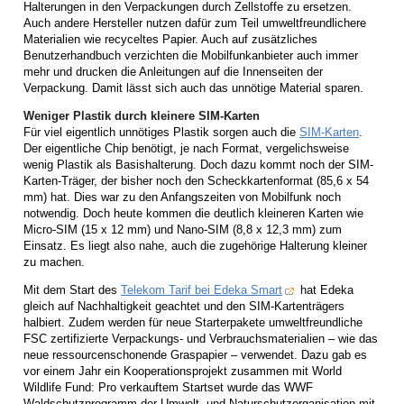
Halterungen in den Verpackungen durch Zellstoffe zu ersetzen.
Auch andere Hersteller nutzen dafür zum Teil umweltfreundlichere
Materialien wie recyceltes Papier. Auch auf zusätzliches
Benutzerhandbuch verzichten die Mobilfunkanbieter auch immer
mehr und drucken die Anleitungen auf die Innenseiten der
Verpackung. Damit lässt sich auch das unnötige Material sparen.
Weniger Plastik durch kleinere SIM-Karten
Für viel eigentlich unnötiges Plastik sorgen auch die
SIM-Karten
.
Der eigentliche Chip benötigt, je nach Format, vergelichsweise
wenig Plastik als Basishalterung. Doch dazu kommt noch der SIM-
Karten-Träger, der bisher noch den Scheckkartenformat (85,6 x 54
mm) hat. Dies war zu den Anfangszeiten von Mobilfunk noch
notwendig. Doch heute kommen die deutlich kleineren Karten wie
Micro-SIM (15 x 12 mm) und Nano-SIM (8,8 x 12,3 mm) zum
Einsatz. Es liegt also nahe, auch die zugehörige Halterung kleiner
zu machen.
Mit dem Start des
Telekom Tarif bei Edeka Smart
hat Edeka
gleich auf Nachhaltigkeit geachtet und den SIM-Kartenträgers
halbiert. Zudem werden für neue Starterpakete umweltfreundliche
FSC zertifizierte Verpackungs- und Verbrauchsmaterialien – wie das
neue ressourcenschonende Graspapier – verwendet. Dazu gab es
vor einem Jahr ein Kooperationsprojekt zusammen mit World
Wildlife Fund: Pro verkauftem Startset wurde das WWF
Waldschutzprogramm der Umwelt- und Naturschutzorganisation mit