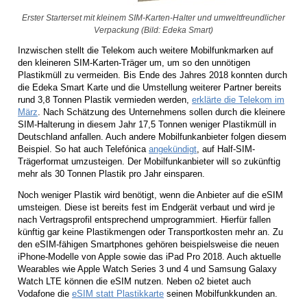
Erster Starterset mit kleinem SIM-Karten-Halter und umweltfreundlicher
Verpackung (Bild: Edeka Smart)
Inzwischen stellt die Telekom auch weitere Mobilfunkmarken auf
den kleineren SIM-Karten-Träger um, um so den unnötigen
Plastikmüll zu vermeiden. Bis Ende des Jahres 2018 konnten durch
die Edeka Smart Karte und die Umstellung weiterer Partner bereits
rund 3,8 Tonnen Plastik vermieden werden,
erklärte die Telekom im
März
. Nach Schätzung des Unternehmens sollen durch die kleinere
SIM-Halterung in diesem Jahr 17,5 Tonnen weniger Plastikmüll in
Deutschland anfallen. Auch andere Mobilfunkanbieter folgen diesem
Beispiel. So hat auch Telefónica
angekündigt
, auf Half-SIM-
Trägerformat umzusteigen. Der Mobilfunkanbieter will so zukünftig
mehr als 30 Tonnen Plastik pro Jahr einsparen.
Noch weniger Plastik wird benötigt, wenn die Anbieter auf die eSIM
umsteigen. Diese ist bereits fest im Endgerät verbaut und wird je
nach Vertragsprofil entsprechend umprogrammiert. Hierfür fallen
künftig gar keine Plastikmengen oder Transportkosten mehr an. Zu
den eSIM-fähigen Smartphones gehören beispielsweise die neuen
iPhone-Modelle von Apple sowie das iPad Pro 2018. Auch aktuelle
Wearables wie Apple Watch Series 3 und 4 und Samsung Galaxy
Watch LTE können die eSIM nutzen. Neben o2 bietet auch
Vodafone die
eSIM statt Plastikkarte
seinen Mobilfunkkunden an.