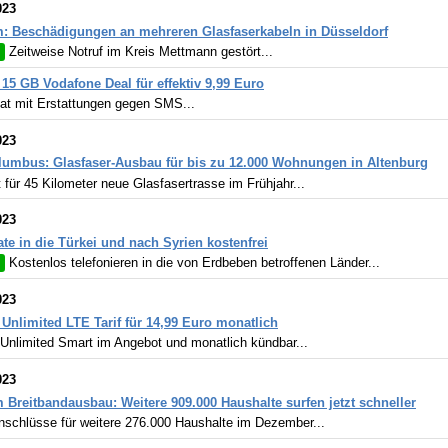
023
: Beschädigungen an mehreren Glasfaserkabeln in Düsseldorf
Zeitweise Notruf im Kreis Mettmann gestört...
: 15 GB Vodafone Deal für effektiv 9,99 Euro
lat mit Erstattungen gegen SMS...
023
lumbus: Glasfaser-Ausbau für bis zu 12.000 Wohnungen in Altenburg
 für 45 Kilometer neue Glasfasertrasse im Frühjahr...
023
ate in die Türkei und nach Syrien kostenfrei
Kostenlos telefonieren in die von Erdbeben betroffenen Länder...
023
: Unlimited LTE Tarif für 14,99 Euro monatlich
 Unlimited Smart im Angebot und monatlich kündbar...
023
 Breitbandausbau: Weitere 909.000 Haushalte surfen jetzt schneller
schlüsse für weitere 276.000 Haushalte im Dezember...