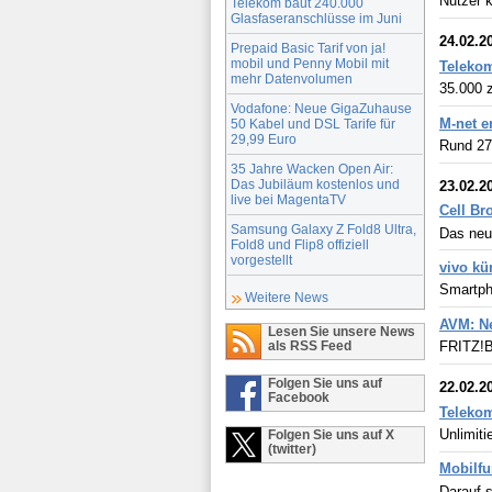
Nutzer 
Telekom baut 240.000
Glasfaseranschlüsse im Juni
24.02.2
Prepaid Basic Tarif von ja!
mobil und Penny Mobil mit
Telekom
mehr Datenvolumen
35.000 
Vodafone: Neue GigaZuhause
M-net e
50 Kabel und DSL Tarife für
29,99 Euro
Rund 27
35 Jahre Wacken Open Air:
Das Jubiläum kostenlos und
23.02.2
live bei MagentaTV
Cell Br
Samsung Galaxy Z Fold8 Ultra,
Das neu
Fold8 und Flip8 offiziell
vorgestellt
vivo kü
Smartph
Weitere News
AVM: Ne
Lesen Sie unsere News
als RSS Feed
FRITZ!B
Folgen Sie uns auf
22.02.2
Facebook
Teleko
Unlimiti
Folgen Sie uns auf X
(twitter)
Mobilfu
Darauf s