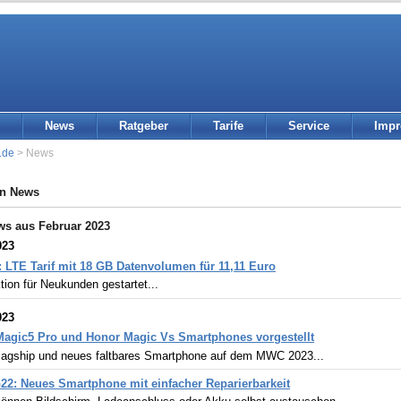
News
Ratgeber
Tarife
Service
Imp
.de
> News
in News
ws aus Februar 2023
023
 LTE Tarif mit 18 GB Datenvolumen für 11,11 Euro
ion für Neukunden gestartet...
023
agic5 Pro und Honor Magic Vs Smartphones vorgestellt
lagship und neues faltbares Smartphone auf dem MWC 2023...
22: Neues Smartphone mit einfacher Reparierbarkeit