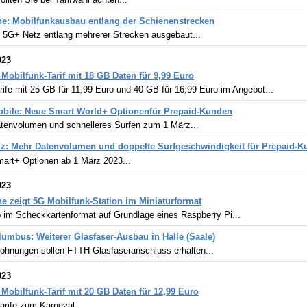
e: Mobilfunkausbau entlang der Schienenstrecken
 5G+ Netz entlang mehrerer Strecken ausgebaut...
023
 Mobilfunk-Tarif mit 18 GB Daten für 9,99 Euro
ife mit 25 GB für 11,99 Euro und 40 GB für 16,99 Euro im Angebot...
obile: Neue Smart World+ Optionenfür Prepaid-Kunden
tenvolumen und schnelleres Surfen zum 1 März...
iz: Mehr Datenvolumen und doppelte Surfgeschwindigkeit für Prepaid-
art+ Optionen ab 1 März 2023...
023
e zeigt 5G Mobilfunk-Station im Miniaturformat
p im Scheckkartenformat auf Grundlage eines Raspberry Pi...
lumbus: Weiterer Glasfaser-Ausbau in Halle (Saale)
ohnungen sollen FTTH-Glasfaseranschluss erhalten...
023
 Mobilfunk-Tarif mit 20 GB Daten für 12,99 Euro
arife zum Karneval...