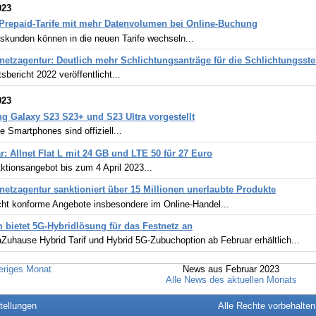
023
Prepaid-Tarife mit mehr Datenvolumen bei Online-Buchung
skunden können in die neuen Tarife wechseln...
etzagentur: Deutlich mehr Schlichtungsanträge für die Schlichtungsst
tsbericht 2022 veröffentlicht...
023
 Galaxy S23 S23+ und S23 Ultra vorgestellt
e Smartphones sind offiziell...
r: Allnet Flat L mit 24 GB und LTE 50 für 27 Euro
tionsangebot bis zum 4 April 2023...
etzagentur sanktioniert über 15 Millionen unerlaubte Produkte
icht konforme Angebote insbesondere im Online-Handel...
 bietet 5G-Hybridlösung für das Festnetz an
uhause Hybrid Tarif und Hybrid 5G-Zubuchoption ab Februar erhältlich...
eriges Monat
News aus Februar 2023
Alle News des aktuellen Monats
tellungen
Alle Rechte vorbehalte