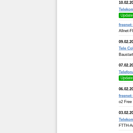
10.02.2
Telekom
Update
freenet
Allnet-F
09.02.2
Tele Co
Baustart
07.02.2
Telefon
Update
06.02.2
freenet
o2 Free
03.02.2
Telekom
FTTH-An