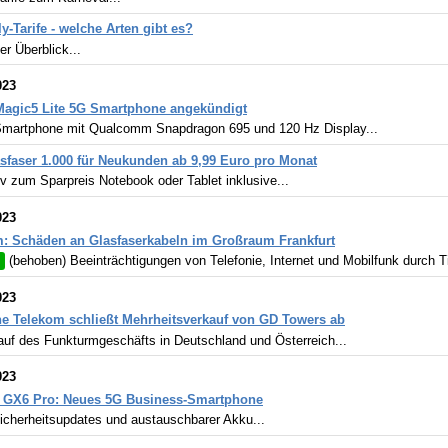
y-Tarife - welche Arten gibt es?
er Überblick...
023
Magic5 Lite 5G Smartphone angekündigt
martphone mit Qualcomm Snapdragon 695 und 120 Hz Display...
sfaser 1.000 für Neukunden ab 9,99 Euro pro Monat
iv zum Sparpreis Notebook oder Tablet inklusive...
023
: Schäden an Glasfaserkabeln im Großraum Frankfurt
(behoben) Beeinträchtigungen von Telefonie, Internet und Mobilfunk durch Ti
023
e Telekom schließt Mehrheitsverkauf von GD Towers ab
auf des Funkturmgeschäfts in Deutschland und Österreich...
023
t GX6 Pro: Neues 5G Business-Smartphone
icherheitsupdates und austauschbarer Akku...