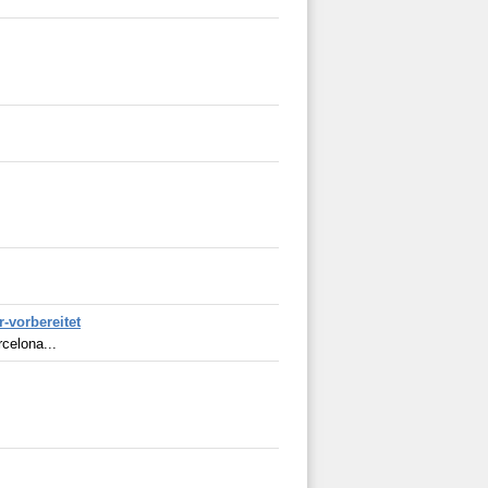
-vorbereitet
elona...