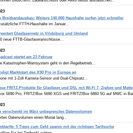
können Bildschirm, Ladeanschluss oder Akku selbst austauschen...
023
 Breitbandausbau: Weitere 140.000 Haushalte surfen jetzt schneller
zusätzliche FTTH-Haushalte im Januar...
rweitert Glasfasernetz in Vilsbiburg und Umland
0 neue FTTB-Glasfaseranschlüsse...
023
oadcast startet am 23 Februar
e Katastrophen-Warnsystem geht in den Regelbetrieb...
ndigt Marktstart des X90 Pro in Europa an
one mit 1-Zoll Kamera-Sensor und Dual-Chipsatz...
ue FRITZ-Produkte für Glasfaser und DSL mit Wi-Fi 7, Zigbee und Matter
ox 5690 Pro, FRITZ!Box 5690 XGS und FRITZ!Box 6860 5G auf MWC in Barc
023
m verschenkt im März unbegrenztes Datenvolumen
ertes Datenvolumen einen Monat lang...
nktarife: 5 Tipps zum Geld sparen mit der richtigen Tarifsuche
ollten Sie bei Tarifwahl achten...