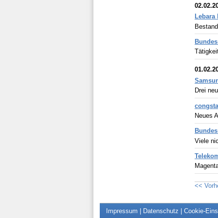
02.02.2
Lebara 
Bestand
Bundesn
Tätigkei
01.02.2
Samsung
Drei neu
congsta
Neues Ak
Bundesn
Viele n
Telekom
MagentaZ
<< Vorh
Impressum
|
Datenschutz
|
Cookie-Eins