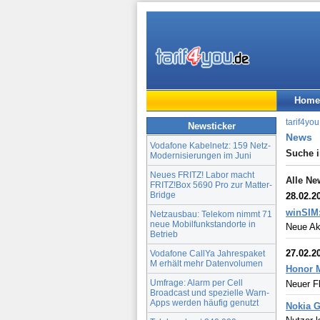
Home
tarif4you
Newsticker
News
Vodafone Kabelnetz: 159 Netz-
Suche 
Modernisierungen im Juni
Neues FRITZ! Labor macht
Alle Ne
FRITZ!Box 5690 Pro zur Matter-
Bridge
28.02.2
winSIM:
Netzausbau: Telekom nimmt 71
neue Mobilfunkstandorte in
Neue Akt
Betrieb
27.02.2
Vodafone CallYa Jahrespaket
M erhält mehr Datenvolumen
Honor M
Umfrage: Alarm per Cell
Neuer F
Broadcast und spezielle Warn-
Apps werden häufig genutzt
Nokia G