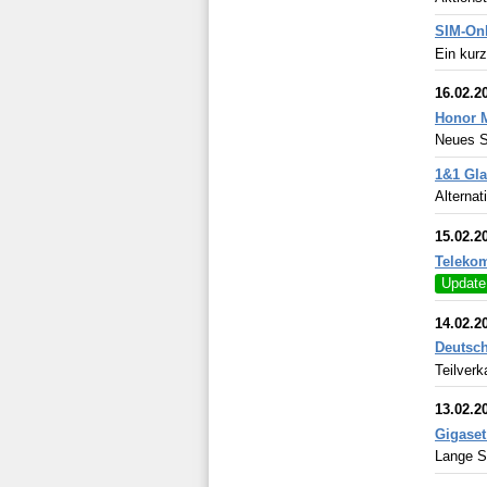
SIM-Onl
Ein kurz
16.02.2
Honor 
Neues S
1&1 Gla
Alternat
15.02.2
Telekom
Update
14.02.2
Deutsch
Teilverk
13.02.2
Gigase
Lange S