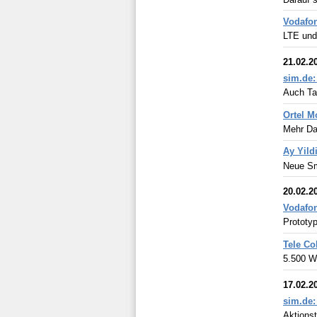
Vodafon
LTE und
21.02.2
sim.de:
Auch Tar
Ortel M
Mehr Da
Ay Yild
Neue Sm
20.02.2
Vodafon
Prototy
Tele Co
5.500 W
17.02.2
sim.de:
Aktionst