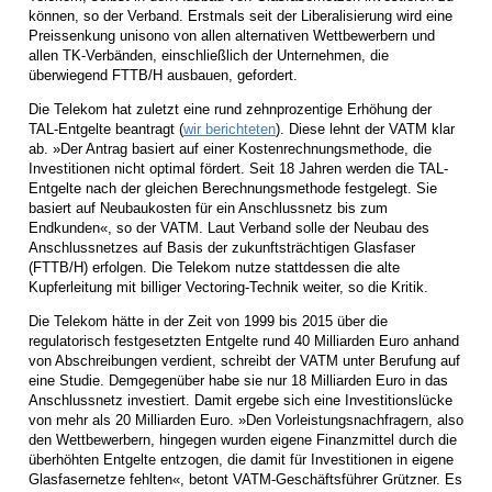
können, so der Verband. Erstmals seit der Liberalisierung wird eine
Preissenkung unisono von allen alternativen Wettbewerbern und
allen TK-Verbänden, einschließlich der Unternehmen, die
überwiegend FTTB/H ausbauen, gefordert.
Die Telekom hat zuletzt eine rund zehnprozentige Erhöhung der
TAL-Entgelte beantragt (
wir berichteten
). Diese lehnt der VATM klar
ab. »Der Antrag basiert auf einer Kostenrechnungsmethode, die
Investitionen nicht optimal fördert. Seit 18 Jahren werden die TAL-
Entgelte nach der gleichen Berechnungsmethode festgelegt. Sie
basiert auf Neubaukosten für ein Anschlussnetz bis zum
Endkunden«, so der VATM. Laut Verband solle der Neubau des
Anschlussnetzes auf Basis der zukunftsträchtigen Glasfaser
(FTTB/H) erfolgen. Die Telekom nutze stattdessen die alte
Kupferleitung mit billiger Vectoring-Technik weiter, so die Kritik.
Die Telekom hätte in der Zeit von 1999 bis 2015 über die
regulatorisch festgesetzten Entgelte rund 40 Milliarden Euro anhand
von Abschreibungen verdient, schreibt der VATM unter Berufung auf
eine Studie. Demgegenüber habe sie nur 18 Milliarden Euro in das
Anschlussnetz investiert. Damit ergebe sich eine Investitionslücke
von mehr als 20 Milliarden Euro. »Den Vorleistungsnachfragern, also
den Wettbewerbern, hingegen wurden eigene Finanzmittel durch die
überhöhten Entgelte entzogen, die damit für Investitionen in eigene
Glasfasernetze fehlten«, betont VATM-Geschäftsführer Grützner. Es