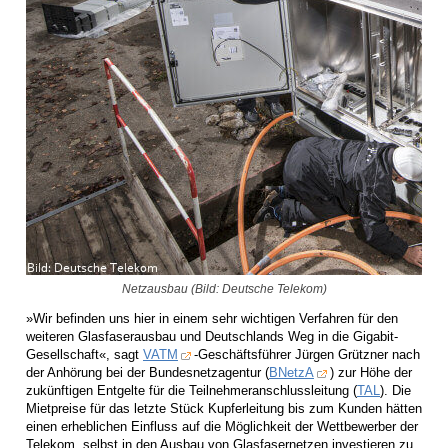
Netzausbau (Bild: Deutsche Telekom)
»Wir befinden uns hier in einem sehr wichtigen Verfahren für den
weiteren Glasfaserausbau und Deutschlands Weg in die Gigabit-
Gesellschaft«, sagt
VATM
-Geschäftsführer Jürgen Grützner nach
der Anhörung bei der Bundesnetzagentur (
BNetzA
) zur Höhe der
zukünftigen Entgelte für die Teilnehmeranschlussleitung (
TAL
). Die
Mietpreise für das letzte Stück Kupferleitung bis zum Kunden hätten
einen erheblichen Einfluss auf die Möglichkeit der Wettbewerber der
Telekom, selbst in den Ausbau von Glasfasernetzen investieren zu