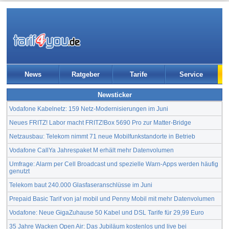
News
Ratgeber
Tarife
Service
Newsticker
Vodafone Kabelnetz: 159 Netz-Modernisierungen im Juni
Neues FRITZ! Labor macht FRITZ!Box 5690 Pro zur Matter-Bridge
Netzausbau: Telekom nimmt 71 neue Mobilfunkstandorte in Betrieb
Vodafone CallYa Jahrespaket M erhält mehr Datenvolumen
Umfrage: Alarm per Cell Broadcast und spezielle Warn-Apps werden häufig
genutzt
Telekom baut 240.000 Glasfaseranschlüsse im Juni
Prepaid Basic Tarif von ja! mobil und Penny Mobil mit mehr Datenvolumen
Vodafone: Neue GigaZuhause 50 Kabel und DSL Tarife für 29,99 Euro
35 Jahre Wacken Open Air: Das Jubiläum kostenlos und live bei