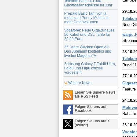
Ein Über
Telekom baut 240.000
Glasfaseranschlüsse im Juni
29.10.2
Prepaid Basic Tarif von ja!
mobil und Penny Mobil mit
Telekom
mehr Datenvolumen
Neue Ge
Vodafone: Neue GigaZuhause
waipu.t
50 Kabel und DSL Tarife für
29,99 Euro
Streamin
35 Jahre Wacken Open Air:
Das Jubiläum kostenlos und
28.10.2
live bei MagentaTV
Telekom
Samsung Galaxy Z Fold8 Ultra,
Rund 11,
Fold8 und Flip8 offiziell
vorgestellt
27.10.2
Gigaset
Weitere News
Feature
Lesen Sie unsere News
als RSS Feed
24.10.2
Folgen Sie uns auf
Mehrwer
Facebook
Rabatte
Folgen Sie uns auf X
23.10.2
(twitter)
Vodafon