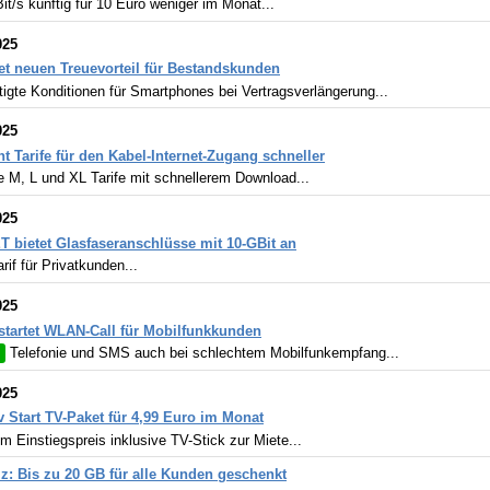
t/s künftig für 10 Euro weniger im Monat...
025
tet neuen Treuevorteil für Bestandskunden
igte Konditionen für Smartphones bei Vertragsverlängerung...
025
t Tarife für den Kabel-Internet-Zugang schneller
 M, L und XL Tarife mit schnellerem Download...
025
 bietet Glasfaseranschlüsse mit 10-GBit an
rif für Privatkunden...
025
startet WLAN-Call für Mobilfunkkunden
Telefonie und SMS auch bei schlechtem Mobilfunkempfang...
025
v Start TV-Paket für 4,99 Euro im Monat
 Einstiegspreis inklusive TV-Stick zur Miete...
iz: Bis zu 20 GB für alle Kunden geschenkt