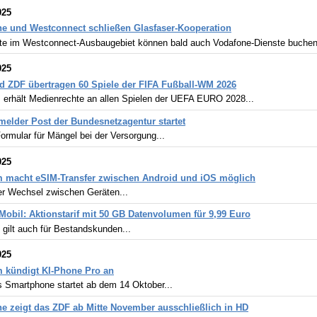
025
e und Westconnect schließen Glasfaser-Kooperation
te im Westconnect-Ausbaugebiet können bald auch Vodafone-Dienste buchen
025
 ZDF übertragen 60 Spiele der FIFA Fußball-WM 2026
 erhält Medienrechte an allen Spielen der UEFA EURO 2028...
elder Post der Bundesnetzagentur startet
ormular für Mängel bei der Versorgung...
025
 macht eSIM-Transfer zwischen Android und iOS möglich
er Wechsel zwischen Geräten...
Mobil: Aktionstarif mit 50 GB Datenvolumen für 9,99 Euro
gilt auch für Bestandskunden...
025
 kündigt KI-Phone Pro an
s Smartphone startet ab dem 14 Oktober...
e zeigt das ZDF ab Mitte November ausschließlich in HD