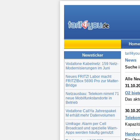
Home
tarif4you
Newsticker
News
Vodafone Kabelnetz: 159 Netz-
Suche 
Modernisierungen im Juni
Neues FRITZ! Labor macht
Alle Ne
FRITZ!Box 5690 Pro zur Matter-
Bridge
31.10.2
O2 bie
Netzausbau: Telekom nimmt 71
neue Mobilfunkstandorte in
Das akt
Betrieb
30.10.2
Vodafone CallYa Jahrespaket
M erhält mehr Datenvolumen
Telekom
Umfrage: Alarm per Cell
Kapazit
Broadcast und spezielle Warn-
Apps werden häufig genutzt
Handyve