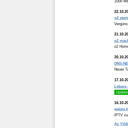
1000 MBi
22.10.2
o2 star
Vergünst
21.10.2
o2 mach
o2 Home
20.10.2
DNS:NET
Neuer Ta
17.10.2
Lebara 
Update
16.10.2
waipu.t
IPTV zum
Ay Yild