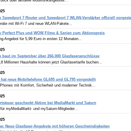
blick über aktuelle Mobilfunkangebote...
025
 Speedport 7 Router und Speedport 7 WLAN-Verstärker offiziell vorgeste
räte mit Wi-Fi 7 und neue WLAN-Pakete...
v Perfect Plus und WOW Filme & Serien zum Aktionspreis
g-Angebot für 5,99 Euro in ersten 12 Monaten...
025
 baut im September über 266.000 Glasfaseranschlüsse
8 Millionen Haushalte können jetzt Glasfasertarife buchen...
025
 hat neue Mobiltelefone GL695 und GL795 vorgestellt
 Phones mit Komfort, Sicherheit und moderner Technik...
025
tsteuer geschenkt Aktion bei MediaMarkt und Saturn
 für myMediaMarkt- und mySaturn-Mitglieder...
025
e: Neue Glasfaser-Angebote mit höheren Geschwindigkeiten