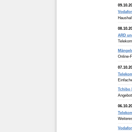
09.10.2
Vodafon
Haushal
08.10.2
ARD und
Telekom
Mängelm
Online-F
07.10.2
Telekom
Einfach
Tchibo 
Angebot 
06.10.2
Telekom
Weitere
Vodafon