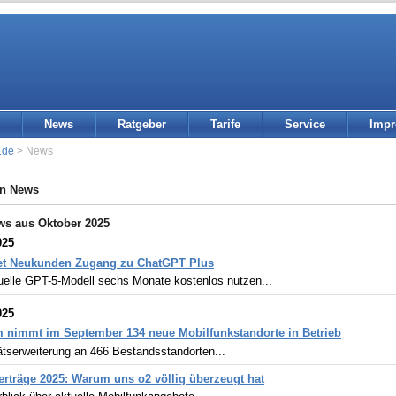
News
Ratgeber
Tarife
Service
Imp
.de
> News
in News
ws aus Oktober 2025
025
tet Neukunden Zugang zu ChatGPT Plus
uelle GPT-5-Modell sechs Monate kostenlos nutzen...
025
 nimmt im September 134 neue Mobilfunkstandorte in Betrieb
ätserweiterung an 466 Bestandsstandorten...
rträge 2025: Warum uns o2 völlig überzeugt hat