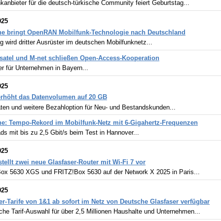
kanbieter für die deutsch-türkische Community feiert Geburtstag...
025
e bringt OpenRAN Mobilfunk-Technologie nach Deutschland
wird dritter Ausrüster im deutschen Mobilfunknetz...
satel und M-net schließen Open-Access-Kooperation
r für Unternehmen in Bayern...
025
erhöht das Datenvolumen auf 20 GB
ten und weitere Bezahloption für Neu- und Bestandskunden...
e: Tempo-Rekord im Mobilfunk-Netz mit 6-Gigahertz-Frequenzen
s mit bis zu 2,5 Gbit/s beim Test in Hannover...
025
stellt zwei neue Glasfaser-Router mit Wi-Fi 7 vor
ox 5630 XGS und FRITZ!Box 5630 auf der Network X 2025 in Paris...
025
er-Tarife von 1&1 ab sofort im Netz von Deutsche Glasfaser verfügbar
che Tarif-Auswahl für über 2,5 Millionen Haushalte und Unternehmen...