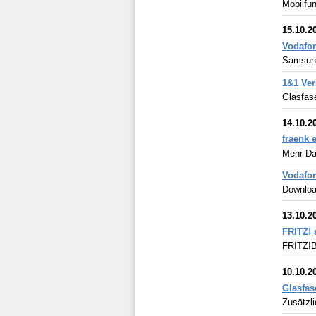
Mobilfun
15.10.2
Vodafon
Samsung 
1&1 Ver
Glasfase
14.10.2
fraenk 
Mehr Da
Vodafon
Download
13.10.2
FRITZ! 
FRITZ!B
10.10.2
Glasfas
Zusätzli