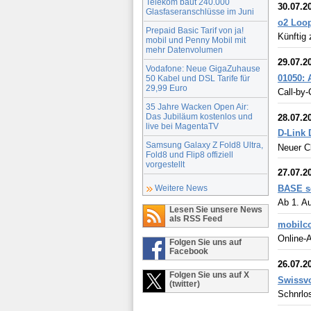
Telekom baut 240.000
30.07.2
Glasfaseranschlüsse im Juni
o2 Loop
Prepaid Basic Tarif von ja!
Künftig 
mobil und Penny Mobil mit
mehr Datenvolumen
29.07.2
Vodafone: Neue GigaZuhause
01050: 
50 Kabel und DSL Tarife für
29,99 Euro
Call-by-
35 Jahre Wacken Open Air:
Das Jubiläum kostenlos und
28.07.2
live bei MagentaTV
D-Link 
Samsung Galaxy Z Fold8 Ultra,
Neuer C
Fold8 und Flip8 offiziell
vorgestellt
27.07.2
BASE se
Weitere News
Ab 1. Au
Lesen Sie unsere News
als RSS Feed
mobilco
Online-A
Folgen Sie uns auf
Facebook
26.07.2
Folgen Sie uns auf X
Swissvo
(twitter)
Schnrlos