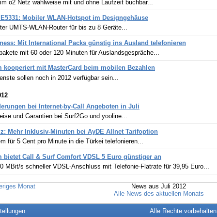
 im o2 Netz wahlweise mit und ohne Laufzeit buchbar...
 E5331: Mobiler WLAN-Hotspot im Designgehäuse
er UMTS-WLAN-Router für bis zu 8 Geräte...
ness: Mit International Packs günstig ins Ausland telefonieren
pakete mit 60 oder 120 Minuten für Auslandsgespräche...
 kooperiert mit MasterCard beim mobilen Bezahlen
enste sollen noch in 2012 verfügbar sein...
012
derungen bei Internet-by-Call Angeboten in Juli
ise und Garantien bei Surf2Go und yooline...
iz: Mehr Inklusiv-Minuten bei AyDE Allnet Tarifoption
 für 5 Cent pro Minute in die Türkei telefonieren...
 bietet Call & Surf Comfort VDSL 5 Euro günstiger an
0 MBit/s schneller VDSL-Anschluss mit Telefonie-Flatrate für 39,95 Euro...
eriges Monat
News aus Juli 2012
Alle News des aktuellen Monats
tellungen
Alle Rechte vorbehalte