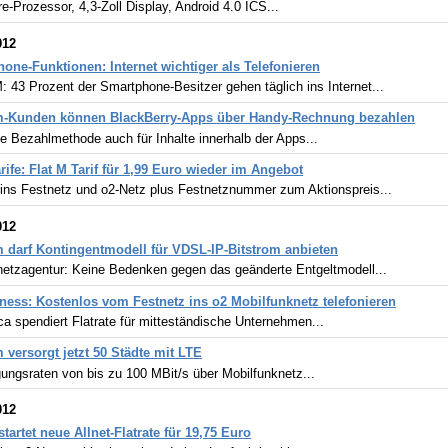
e-Prozessor, 4,3-Zoll Display, Android 4.0 ICS...
012
one-Funktionen: Internet wichtiger als Telefonieren
43 Prozent der Smartphone-Besitzer gehen täglich ins Internet...
m-Kunden können BlackBerry-Apps über Handy-Rechnung bezahlen
 Bezahlmethode auch für Inhalte innerhalb der Apps...
arife: Flat M Tarif für 1,99 Euro wieder im Angebot
e ins Festnetz und o2-Netz plus Festnetznummer zum Aktionspreis...
012
 darf Kontingentmodell für VDSL-IP-Bitstrom anbieten
etzagentur: Keine Bedenken gegen das geänderte Entgeltmodell...
ness: Kostenlos vom Festnetz ins o2 Mobilfunknetz telefonieren
ca spendiert Flatrate für mitteständische Unternehmen...
 versorgt jetzt 50 Städte mit LTE
ungsraten von bis zu 100 MBit/s über Mobilfunknetz...
012
tartet neue Allnet-Flatrate für 19,75 Euro