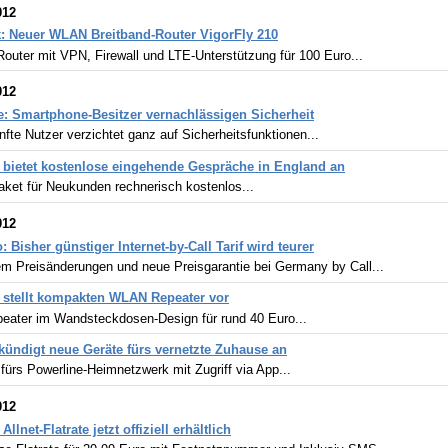
012
: Neuer WLAN Breitband-Router VigorFly 210
Router mit VPN, Firewall und LTE-Unterstützung für 100 Euro...
012
: Smartphone-Besitzer vernachlässigen Sicherheit
nfte Nutzer verzichtet ganz auf Sicherheitsfunktionen...
bietet kostenlose eingehende Gespräche in England an
aket für Neukunden rechnerisch kostenlos...
012
: Bisher günstiger Internet-by-Call Tarif wird teurer
m Preisänderungen und neue Preisgarantie bei Germany by Call...
 stellt kompakten WLAN Repeater vor
peater im Wandsteckdosen-Design für rund 40 Euro...
kündigt neue Geräte fürs vernetzte Zuhause an
ürs Powerline-Heimnetzwerk mit Zugriff via App...
012
Allnet-Flatrate jetzt offiziell erhältlich