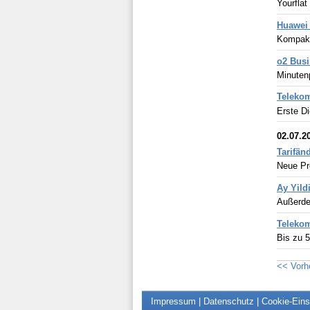
Yourflat
Huawei
Kompakt
o2 Busi
Minuten
Telekom
Erste Di
02.07.2
Tarifän
Neue Pre
Ay Yild
Außerdem
Telekom
Bis zu 5
<< Vorh
Impressum
|
Datenschutz
|
Cookie-Eins