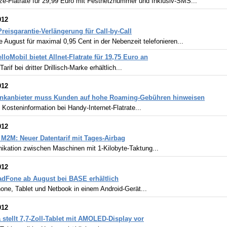
ze-Flatrate für 29,99 Euro mit Festnetznummer und Inklusiv-SMS...
012
Preisgarantie-Verlängerung für Call-by-Call
 August für maximal 0,95 Cent in der Nebenzeit telefonieren...
lloMobil bietet Allnet-Flatrate für 19,75 Euro an
Tarif bei dritter Drillisch-Marke erhältlich...
012
unkanbieter muss Kunden auf hohe Roaming-Gebühren hinweisen
u Kosteninformation bei Handy-Internet-Flatrate...
012
 M2M: Neuer Datentarif mit Tages-Airbag
kation zwischen Maschinen mit 1-Kilobyte-Taktung...
012
dFone ab August bei BASE erhältlich
one, Tablet und Netbook in einem Android-Gerät...
012
 stellt 7,7-Zoll-Tablet mit AMOLED-Display vor