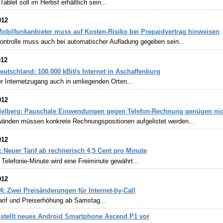
Tablet soll im Herbst erhältlich sein...
012
 Mobilfunkanbieter muss auf Kosten-Risiko bei Prepaidvertrag hinweisen
ontrolle muss auch bei automatischer Aufladung gegeben sein...
012
eutschland: 100.000 kBit/s Internet in Aschaffenburg
r Internetzugang auch in umliegenden Orten...
012
delberg: Pauschale Einwendungen gegen Telefon-Rechnung genügen nic
wänden müssen konkrete Rechnungspositionen aufgelistet werden...
012
 Neuer Tarif ab rechnerisch 4,5 Cent pro Minute
 Telefonie-Minute wird eine Freiminute gewährt...
012
4: Zwei Preisänderungen für Internet-by-Call
arif und Preiserhöhung ab Samstag...
stellt neues Android Smartphone Ascend P1 vor