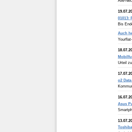
Alle-Net
19.07.2
01013: 
Bis Ende
Auch he
Yourflat-
18.07.2
Mobilf
Urteil z
17.07.2
o2 Data
Kommuni
16.07.2
Asus Pa
Smartph
13.07.2
Toshiba