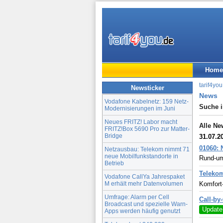
Home
tarif4you
Newsticker
News
Vodafone Kabelnetz: 159 Netz-
Suche 
Modernisierungen im Juni
Neues FRITZ! Labor macht
Alle Ne
FRITZ!Box 5690 Pro zur Matter-
Bridge
31.07.2
01060: 
Netzausbau: Telekom nimmt 71
neue Mobilfunkstandorte in
Rund-um-
Betrieb
Telekom
Vodafone CallYa Jahrespaket
M erhält mehr Datenvolumen
Komfort
Umfrage: Alarm per Cell
Call-by
Broadcast und spezielle Warn-
Update
Apps werden häufig genutzt