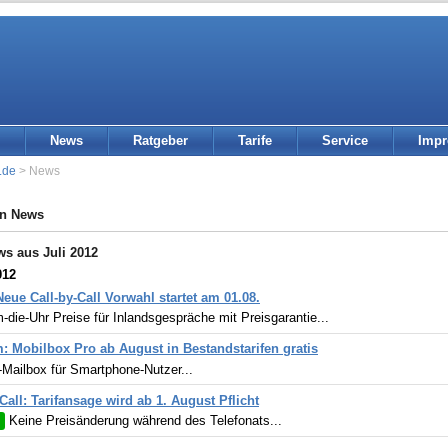
News
Ratgeber
Tarife
Service
Imp
.de
> News
in News
ws aus Juli 2012
012
Neue Call-by-Call Vorwahl startet am 01.08.
die-Uhr Preise für Inlandsgespräche mit Preisgarantie...
: Mobilbox Pro ab August in Bestandstarifen gratis
-Mailbox für Smartphone-Nutzer...
-Call: Tarifansage wird ab 1. August Pflicht
Keine Preisänderung während des Telefonats...