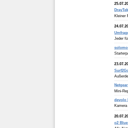
25.07.2
DrayTek
Kleiner 
24.07.2
Umfrage
Jeder fü
solomo 
Starterp
23.07.2
Surf2Go
Außerde
Netgear
Mini-Re
devolo 
Kamera f
20.07.2
o2 Blue 