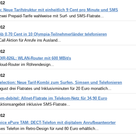
012
: Neue Tarifstruktur mit einheitlich 9 Cent pro Minute und SMS
zwei Prepaid-Tarife wahlweise mit Surf- und SMS-Flatrate...
012
Ab 0,70 Cent in 10 Olympia-Teilnehmerländer telefonieren
Call Aktion für Anrufe ins Ausland...
012
DIR-826L: WLAN-Router mit 600 MBit/s
loud-Router im Röhrendesign...
012
lection: Neue Tarif-Kombi zum Surfen, Simsen und Telefonieren
gust drei Flatrates und Inklusivminuten für 20 Euro monatlich...
m-debitel: Allnet-Flatrate im Telekom-Netz für 34,90 Euro
ktionsangebot inklusive SMS-Flatrate...
012
ice ePure TAM: DECT-Telefon mit digitalem Anrufbeantworter
es Telefon im Retro-Design für rund 80 Euro erhältlich...