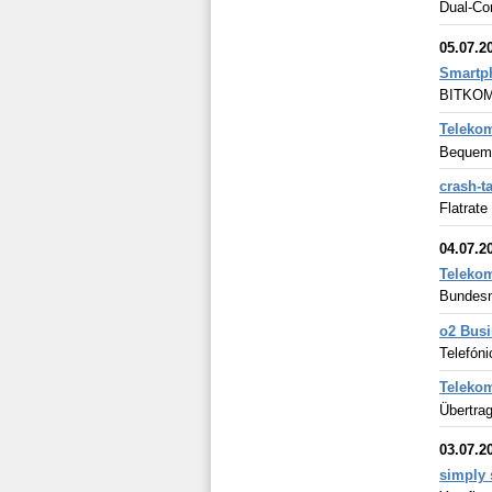
Dual-Cor
05.07.2
Smartph
BITKOM: 
Teleko
Bequeme
crash-t
Flatrat
04.07.2
Telekom
Bundesn
o2 Busi
Telefóni
Telekom
Übertrag
03.07.2
simply s