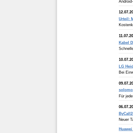
Android-
12.07.2
Urteil:
Kostenk
11.07.2
Kabel D
Schnelle
10.07.2
LG Hei
Bei Ein
09.07.2
solomo:
Für jede
06.07.2
ByCall2
Neuer T
Huawei 