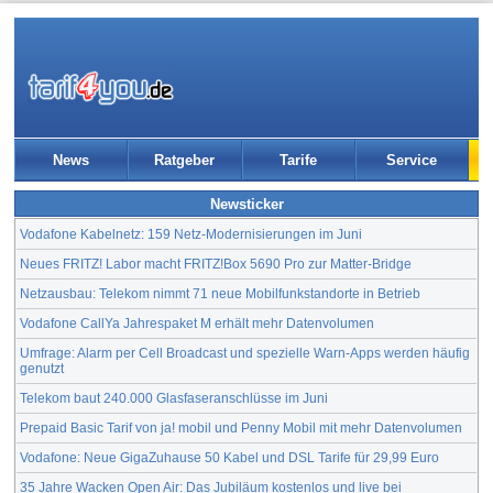
News
Ratgeber
Tarife
Service
Newsticker
Vodafone Kabelnetz: 159 Netz-Modernisierungen im Juni
Neues FRITZ! Labor macht FRITZ!Box 5690 Pro zur Matter-Bridge
Netzausbau: Telekom nimmt 71 neue Mobilfunkstandorte in Betrieb
Vodafone CallYa Jahrespaket M erhält mehr Datenvolumen
Umfrage: Alarm per Cell Broadcast und spezielle Warn-Apps werden häufig
genutzt
Telekom baut 240.000 Glasfaseranschlüsse im Juni
Prepaid Basic Tarif von ja! mobil und Penny Mobil mit mehr Datenvolumen
Vodafone: Neue GigaZuhause 50 Kabel und DSL Tarife für 29,99 Euro
35 Jahre Wacken Open Air: Das Jubiläum kostenlos und live bei